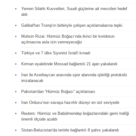
Yemen Silahlı Kuvvetleri, Suudi güçlerine ait mevzileri hedef
aldı
Galibaf'tan Trump'ın birbiriyle çelişen açıklamalarına tepki
Muhsin Rızai: Hürmüz Boğazı’nda ikinci bir koridorun
açılmasına asla izin vermeyeceğiz
Türkiye ve 7 ülke Siyonist İsrail'i kınadı
Kirman eyaletinde Mossad bağlantılı 21 ajan yakalandı
İran ile Azerbaycan arasında spor alanında işbirliği protokolü
imzalanacak
Pakistan'dan “Hürmüz Boğazı” açıklaması
İran Ordusu’nun savaşa hazırlık düzeyi en üst seviyede
Reuters: Hürmüz ve Babülmendep boğazlarındaki gemi trafiği
önemli ölçüde azaldı
Sistan-Belucistan'da terörle bağlantılı 8 şahıs yakalandı