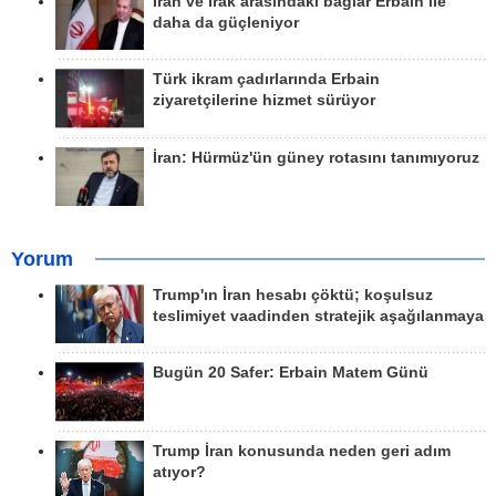
İran ve Irak arasındaki bağlar Erbain ile
daha da güçleniyor
Türk ikram çadırlarında Erbain
ziyaretçilerine hizmet sürüyor
İran: Hürmüz'ün güney rotasını tanımıyoruz
Yorum
Trump'ın İran hesabı çöktü; koşulsuz
teslimiyet vaadinden stratejik aşağılanmaya
Bugün 20 Safer: Erbain Matem Günü
Trump İran konusunda neden geri adım
atıyor?