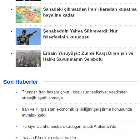
Sahadaki çıkmazdan İran’ı karadan kuşatma
hayaline kadar
Şehabeddin Yahya Sühreverdî; Nur
felsefesinin kurucusu
Erbain Yürüyüşü: Zulme Karşı Direnişin ve
Hakkı Savunmanın Sembolü
Son Haberler
Trump'ın İran hesabı çöktü; koşulsuz teslimiyet vaadinden
stratejik aşağılanmaya
İran ve Kırgızistan ekonomik iş birliğini geliştirme konusunda
mutabık kaldı
Türkiye Cumhurbaşkanı Erdoğan Suudi Arabistan’da
Tayland'da okula silahlı saldırı