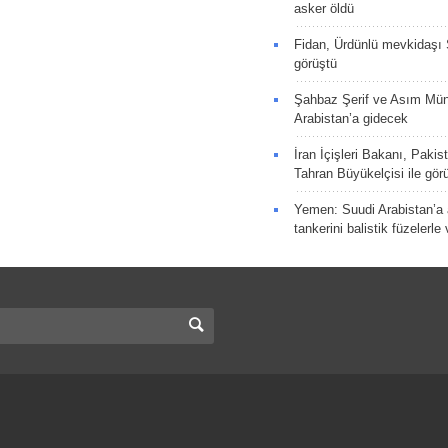
asker öldü
Fidan, Ürdünlü mevkidaşı S
görüştü
Şahbaz Şerif ve Asım Müni
Arabistan’a gidecek
İran İçişleri Bakanı, Pakis
Tahran Büyükelçisi ile gör
Yemen: Suudi Arabistan’a a
tankerini balistik füzelerle