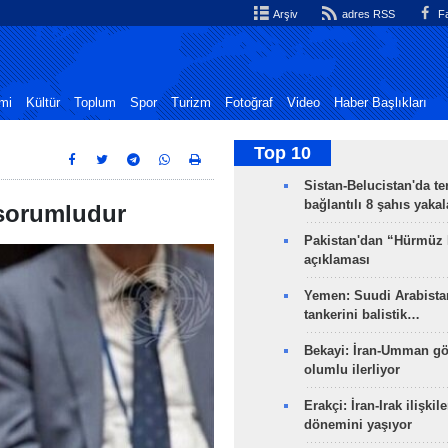
Arşiv
adres RSS
Fa
mi
Kültür
Toplum
Spor
Turizm
Fotoğraf
Video
Haber Başlıkları
Top 10
Sistan-Belucistan'da te
bağlantılı 8 şahıs yaka
 sorumludur
Pakistan'dan “Hürmüz
açıklaması
Yemen: Suudi Arabistan
tankerini balistik…
Bekayi: İran-Umman gö
olumlu ilerliyor
Erakçi: İran-Irak ilişkile
dönemini yaşıyor