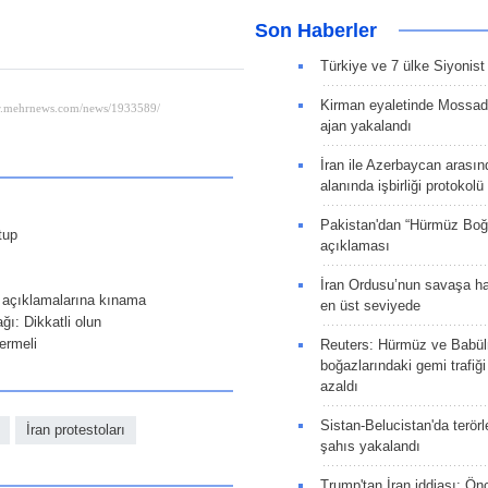
Son Haberler
Türkiye ve 7 ülke Siyonist İ
Kirman eyaletinde Mossad 
ajan yakalandı
İran ile Azerbaycan arasın
alanında işbirliği protokol
Pakistan'dan “Hürmüz Boğ
tup
açıklaması
İran Ordusu’nun savaşa ha
ci açıklamalarına kınama
en üst seviyede
ğı: Dikkatli olun
vermeli
Reuters: Hürmüz ve Babü
boğazlarındaki gemi trafiğ
azaldı
Sistan-Belucistan'da terörl
İran protestoları
şahıs yakalandı
Trump'tan İran iddiası: Ön