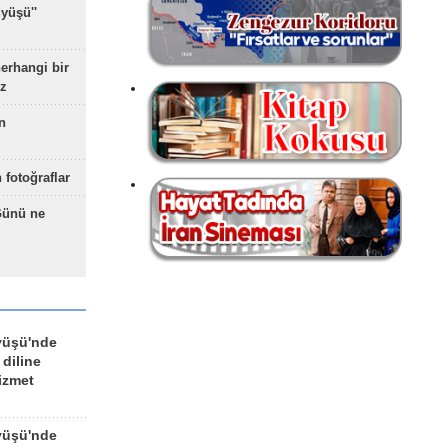
yüşü''
herhangi bir
z
n
 fotoğraflar
Günü ne
yüşü'nde
 diline
izmet
yüşü'nde