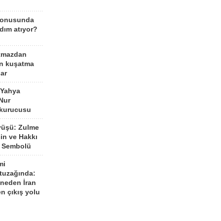
konusunda
dım atıyor?
kmazdan
an kuşatma
ar
 Yahya
Nur
 kurucusu
yüşü: Zulme
şin ve Hakkı
 Sembolü
mi
 tuzağında:
neden İran
n çıkış yolu