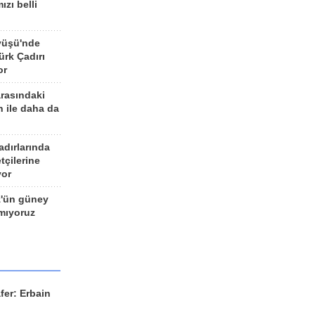
ızı belli
yüşü'nde
rk Çadırı
or
arasındaki
n ile daha da
adırlarında
tçilerine
yor
z'ün güney
ımıyoruz
fer: Erbain
ü