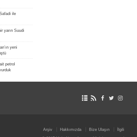
afadi ile
r yarın Suudi
tan’ın yeni
üştü
it petrol
 vurduk
Arşiv
Hakkımızda
Bize Ulaşın
İlgili