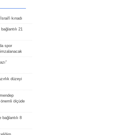
srail'i kınadı
bağlantılı 21
da spor
ü imzalanacak
azı”
zırlık düzeyi
lmendep
i önemli ölçüde
e bağlantılı 8
celiğim