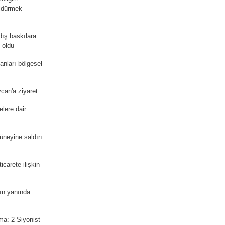
öldürmek
dış baskılara
 oldu
kanları bölgesel
ycan'a ziyaret
lere dair
güneyine saldırı
icarete ilişkin
nın yanında
ma: 2 Siyonist