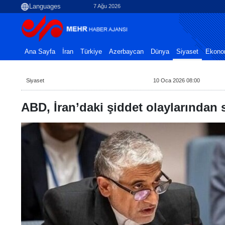
7 Ağu 2026
Ana Sayfa
İran
Türkiye
Azerbaycan
Dünya
Siyaset
Ekono
Siyaset
10 Oca 2026 08:00
ABD, İran’daki şiddet olaylarından