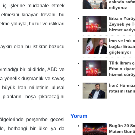
aslında safım
n iç işlerine müdahale etmek
ediyoruz
 etmesini kınayan İrevani, bu
Erbain Yürü
etme yoluyla, huzur ve istikrarı
Zeynebiye Tü
hizmet veriy
İran ve Irak 
 aykırı olan bu istikrar bozucu
bağlar Erbai
güçleniyor
Türk ikram ç
Erbain ziyare
mladığı bir bildiride, ABD ve
hizmet sürü
na yönelik düşmanlık ve savaş
İran: Hürmü
büyük İran milletinin ulusal
rotasını tan
 planlarını boşa çıkaracağını
Yorum
bölgelerinde perşembe gecesi
Bugün 20 Sa
nde, herhangi bir ülke ya da
Matem Gün