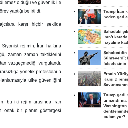
edilemez olduğu ve güvenlik ile
v yaptığı belirtildi.
Trump İran 
neden geri a
jcılara karşı hiçbir şekilde
Sahadaki çı
İran’ı karad
hayaline kad
iyonist rejimin, İran halkına
Şehabeddin
üğü, zaman zaman taktiklerini
Sühreverdî; 
ndan vazgeçmediği vurgulandı.
felsefesinin
arsızlığa yönelik protestolarla
Erbain Yürü
Karşı Direni
anlamasıyla ülke güvenliğini
Savunmanın
Trump gerili
tırmandırma
ın, bu iki rejim arasında İran
Washington 
 ortak bir planın göstergesi
denkleminde
bulamıyor?