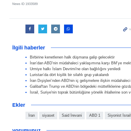
News ID
1933589
İlgili haberler
Birbirine kenetlenen halk düşmana galip gelecektir
İran’dan ABD’nin müdahaleci yaklaşımına karşı BM’ye mek
Urmiye halkı İslam Devrimi'ne olan bağlılığını yeniledi
Luristan’da dört kişilik bir silahlı grup yakalandı
İran Dışişleri’nden ABD'nin iç gelişmelere ilişkin müdahale
Galibaf'tan Trump ve ABD'nin bölgedeki müttefiklerine gözda
İsrail, Suriye'nin toprak bütünlüğüne yönelik ihlallerine son 
Ekler
İran
siyaset
Said İrevani
ABD 1
Siyonist İsrail
yorumunuz