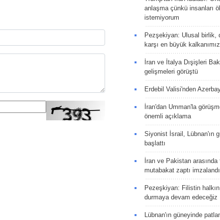
anlaşma çünkü insanları 
istemiyorum
Pezşekiyan: Ulusal birlik, 
karşı en büyük kalkanımız
İran ve İtalya Dışişleri Ba
gelişmeleri görüştü
Erdebil Valisi'nden Azerba
İran'dan Umman'la görüşme
önemli açıklama
Siyonist İsrail, Lübnan'ın 
başlattı
İran ve Pakistan arasında t
mutabakat zaptı imzalandı
Pezeşkiyan: Filistin halkı
durmaya devam edeceğiz
Lübnan'ın güneyinde patla