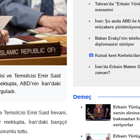
Tahran'da ''Erbain Yürü
merasimi
İran: Şu anda ABD ile 
müzakere yürütmüyoru
Bakan Erakçi'nin telefo
diplomasisi sürüyor
Kutsal kent Kerbela'dan
İran'da Erbain Matem 
zaman?
isi ve Temsilcisi Emir Said
ektupta, ABD’nin İran’daki
guladı.
Demeç
Erbain Yürü
e Temsilcisi Emir Said İrevani,
senin dinine
bakmadan h
 mektupta, İran’daki barışçıl
veriyorlar
orumlu tuttu.
Erbain Yürü