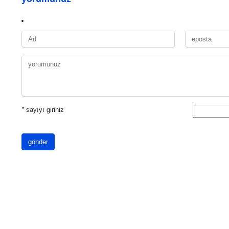
*
sayıyı giriniz
gönder