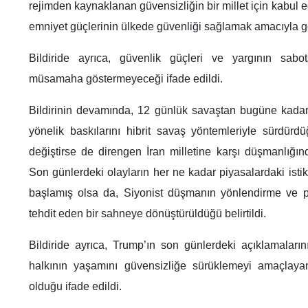
rejimden kaynaklanan güvensizliğin bir millet için kabul 
emniyet güçlerinin ülkede güvenliği sağlamak amacıyla göre
Bildiride ayrıca, güvenlik güçleri ve yargının sabota
müsamaha göstermeyeceği ifade edildi.
Bildirinin devamında, 12 günlük savaştan bugüne kadar S
yönelik baskılarını hibrit savaş yöntemleriyle sürdürd
değiştirse de direngen İran milletine karşı düşmanlığı
Son günlerdeki olayların her ne kadar piyasalardaki istikr
başlamış olsa da, Siyonist düşmanın yönlendirme ve pl
tehdit eden bir sahneye dönüştürüldüğü belirtildi.
Bildiride ayrıca, Trump’ın son günlerdeki açıklamaların
halkının yaşamını güvensizliğe sürüklemeyi amaçlayan
olduğu ifade edildi.