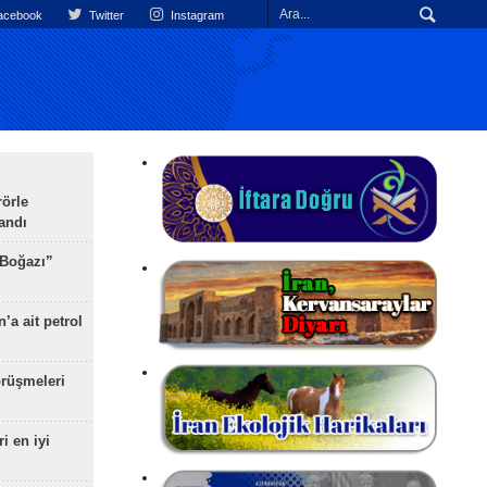
cebook
Twitter
Instagram
rörle
landı
 Boğazı”
’a ait petrol
rüşmeleri
ri en iyi