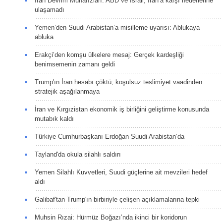
İran Devrim Muhafızları: ABD ve İsrail, İran’a karşı hedeflerine
ulaşamadı
Yemen’den Suudi Arabistan’a misilleme uyarısı: Ablukaya
abluka
Erakçi’den komşu ülkelere mesaj: Gerçek kardeşliği
benimsemenin zamanı geldi
Trump'ın İran hesabı çöktü; koşulsuz teslimiyet vaadinden
stratejik aşağılanmaya
İran ve Kırgızistan ekonomik iş birliğini geliştirme konusunda
mutabık kaldı
Türkiye Cumhurbaşkanı Erdoğan Suudi Arabistan’da
Tayland'da okula silahlı saldırı
Yemen Silahlı Kuvvetleri, Suudi güçlerine ait mevzileri hedef
aldı
Galibaf'tan Trump'ın birbiriyle çelişen açıklamalarına tepki
Muhsin Rızai: Hürmüz Boğazı’nda ikinci bir koridorun