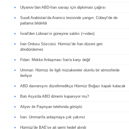
Ulyanov’dan ABD-İran savaşı için diplomasi çağrısı
Suudi Arabistan’da Aramco tesisinde yangın: Cübeyl’de de
patlama bildirildi
İsrail'den Lübnan’ın güneyine saldırı (+video)
İran Ordusu Sözcüsü: Hürmüz’de İran düzeni geri
döndürülemez
Fidan: Mekke Anlaşması İran'a karşı değil
Umman: Hürmüz ile ilgili müzakereler olumlu bir atmosferde
ilerliyor
ABD davranışını düzeltmedikçe Hürmüz Boğazı kapalı kalacak
Batı Asya'da ABD dönemi kapanıyor mu?
Aliyev ile Paşinyan telefonda görüştü
İran: Umman'la anlaşmaya çok yakınız
Hürmüz'de BAE'ye ait gemi hedef alındı