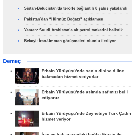
Sistan-Belucistan'da terörle bağlantılı 8 şahıs yakalandı
Pakistan'dan “Hürmüz Boğazı” açıklaması
Yemen: Suudi Arabistan’a ait petrol tankerini balistik…
Bekayi: İran-Umman görüşmeleri olumlu ilerliyor
Demeç
Erbain Yürüyüşü'nde senin dinine diline
bakmadan hizmet veriyorlar
Erbain Yürüyüşü'nde aslında safımızı belli
ediyoruz
Erbain Yürüyüşü'nde Zeynebiye Türk Çadırı
hizmet veriyor
İran ve Irak arasındaki bağlar Erbain ile