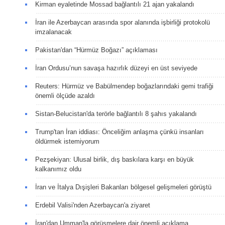
Kirman eyaletinde Mossad bağlantılı 21 ajan yakalandı
İran ile Azerbaycan arasında spor alanında işbirliği protokolü
imzalanacak
Pakistan'dan “Hürmüz Boğazı” açıklaması
İran Ordusu’nun savaşa hazırlık düzeyi en üst seviyede
Reuters: Hürmüz ve Babülmendep boğazlarındaki gemi trafiği
önemli ölçüde azaldı
Sistan-Belucistan'da terörle bağlantılı 8 şahıs yakalandı
Trump'tan İran iddiası: Önceliğim anlaşma çünkü insanları
öldürmek istemiyorum
Pezşekiyan: Ulusal birlik, dış baskılara karşı en büyük
kalkanımız oldu
İran ve İtalya Dışişleri Bakanları bölgesel gelişmeleri görüştü
Erdebil Valisi'nden Azerbaycan'a ziyaret
İran'dan Umman'la görüşmelere dair önemli açıklama