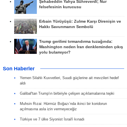
Şehabeddin Yahya Sühreverdî; Nur
felsefesinin kurucusu
Erbain Yürüyüşü: Zulme Karşı Direnişin ve
Hakkı Savunmanın Sembolü
Trump gerilimi tırmandırma tuzağında:
Washington neden İran denkleminden çıkış
yolu bulamıyor?
Son Haberler
Yemen Silahlı Kuvvetleri, Suudi güçlerine ait mevzileri hedef
aldı
Galibaf'tan Trump'ın birbiriyle çelişen açıklamalarına tepki
Muhsin Rızai: Hürmüz Boğazı’nda ikinci bir koridorun
açılmasına asla izin vermeyeceğiz
Türkiye ve 7 ülke Siyonist İsrail'i kınadı