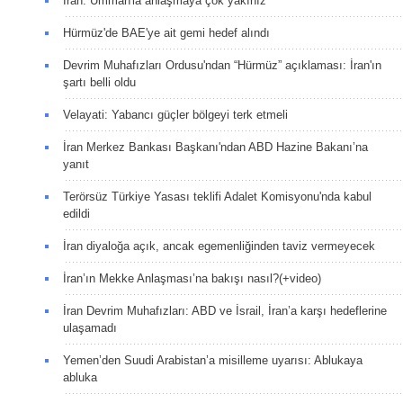
İran: Umman'la anlaşmaya çok yakınız
Hürmüz'de BAE'ye ait gemi hedef alındı
Devrim Muhafızları Ordusu'ndan “Hürmüz” açıklaması: İran'ın
şartı belli oldu
Velayati: Yabancı güçler bölgeyi terk etmeli
İran Merkez Bankası Başkanı'ndan ABD Hazine Bakanı’na
yanıt
Terörsüz Türkiye Yasası teklifi Adalet Komisyonu'nda kabul
edildi
İran diyaloğa açık, ancak egemenliğinden taviz vermeyecek
İran’ın Mekke Anlaşması’na bakışı nasıl?(+video)
İran Devrim Muhafızları: ABD ve İsrail, İran’a karşı hedeflerine
ulaşamadı
Yemen’den Suudi Arabistan’a misilleme uyarısı: Ablukaya
abluka