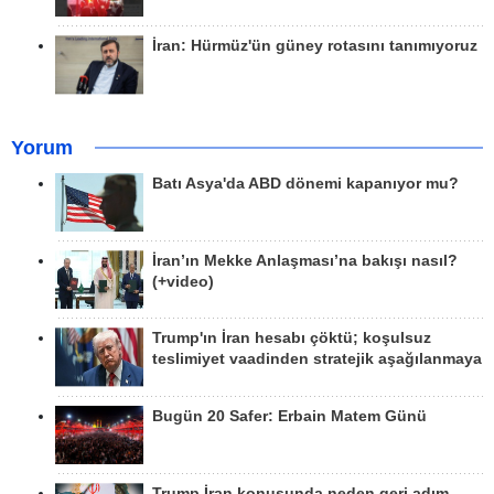
İran: Hürmüz'ün güney rotasını tanımıyoruz
Yorum
Batı Asya'da ABD dönemi kapanıyor mu?
İran’ın Mekke Anlaşması’na bakışı nasıl?
(+video)
Trump'ın İran hesabı çöktü; koşulsuz
teslimiyet vaadinden stratejik aşağılanmaya
Bugün 20 Safer: Erbain Matem Günü
Trump İran konusunda neden geri adım