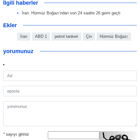
İlgili haberler
İran: Hürmüz Boğazı'ndan son 24 saatte 26 gemi geçti
Ekler
İran
ABD 1
petrol tankeri
Çin
Hürmüz Boğazı
yorumunuz
*
sayıyı giriniz