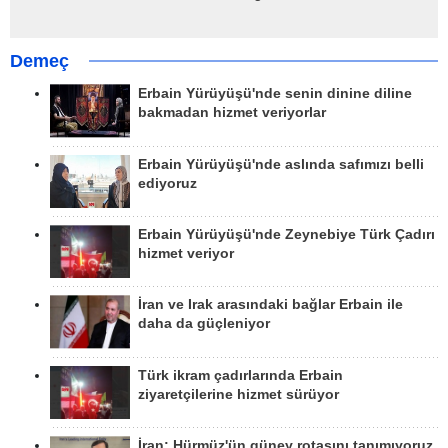
Demeç
Erbain Yürüyüşü'nde senin dinine diline
bakmadan hizmet veriyorlar
Erbain Yürüyüşü'nde aslında safımızı belli
ediyoruz
Erbain Yürüyüşü'nde Zeynebiye Türk Çadırı
hizmet veriyor
İran ve Irak arasındaki bağlar Erbain ile
daha da güçleniyor
Türk ikram çadırlarında Erbain
ziyaretçilerine hizmet sürüyor
İran: Hürmüz'ün güney rotasını tanımıyoruz