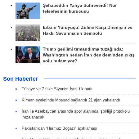
Şehabeddin Yahya Sühreverdî; Nur
felsefesinin kurucusu
Erbain Yürüyüşü: Zulme Karşı Direnişin ve
Hakkı Savunmanın Sembolü
Trump gerilimi tırmandırma tuzağında:
Washington neden İran denkleminden çıkış
yolu bulamıyor?
Son Haberler
Türkiye ve 7 ülke Siyonist İsrail'i kınadı
Kirman eyaletinde Mossad bağlantılı 21 ajan yakalandı
İran ile Azerbaycan arasında spor alanında işbirliği protokolü
imzalanacak
Pakistan'dan “Hürmüz Boğazı” açıklaması