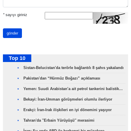
*
sayıyı giriniz
gönder
Top 10
Sistan-Belucistan'da terörle bağlantılı 8 şahıs yakalandı
Pakistan'dan “Hürmüz Boğazı” açıklaması
Yemen: Suudi Arabistan’a ait petrol tankerini balistik…
Bekayi: İran-Umman görüşmeleri olumlu ilerliyor
Erakçi: İran-Irak ilişkileri en iyi dönemini yaşıyor
Tahran'da ''Erbain Yürüyüşü'' merasimi
İran: Şu anda ABD ile herhangi bir müzakere