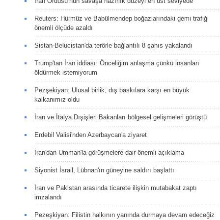
İran Ordusu’nun savaşa hazırlık düzeyi en üst seviyede
Reuters: Hürmüz ve Babülmendep boğazlarındaki gemi trafiği
önemli ölçüde azaldı
Sistan-Belucistan'da terörle bağlantılı 8 şahıs yakalandı
Trump'tan İran iddiası: Önceliğim anlaşma çünkü insanları
öldürmek istemiyorum
Pezşekiyan: Ulusal birlik, dış baskılara karşı en büyük
kalkanımız oldu
İran ve İtalya Dışişleri Bakanları bölgesel gelişmeleri görüştü
Erdebil Valisi'nden Azerbaycan'a ziyaret
İran'dan Umman'la görüşmelere dair önemli açıklama
Siyonist İsrail, Lübnan'ın güneyine saldırı başlattı
İran ve Pakistan arasında ticarete ilişkin mutabakat zaptı
imzalandı
Pezeşkiyan: Filistin halkının yanında durmaya devam edeceğiz