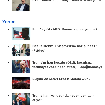
İran: Hürmüz'ün güney rotasını tanımıyoruz
Yorum
Batı Asya'da ABD dönemi kapanıyor mu?
İran’ın Mekke Anlaşması’na bakışı nasıl?
(+video)
Trump'ın İran hesabı çöktü; koşulsuz
teslimiyet vaadinden stratejik aşağılanmaya
Bugün 20 Safer: Erbain Matem Günü
Trump İran konusunda neden geri adım
atıyor?