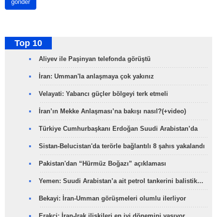
gönder
Top 10
Aliyev ile Paşinyan telefonda görüştü
İran: Umman'la anlaşmaya çok yakınız
Velayati: Yabancı güçler bölgeyi terk etmeli
İran’ın Mekke Anlaşması’na bakışı nasıl?(+video)
Türkiye Cumhurbaşkanı Erdoğan Suudi Arabistan’da
Sistan-Belucistan'da terörle bağlantılı 8 şahıs yakalandı
Pakistan'dan “Hürmüz Boğazı” açıklaması
Yemen: Suudi Arabistan’a ait petrol tankerini balistik…
Bekayi: İran-Umman görüşmeleri olumlu ilerliyor
Erakçi: İran-Irak ilişkileri en iyi dönemini yaşıyor