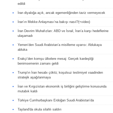
edildi
İran diyaloğa açık, ancak egemenliğinden taviz vermeyecek
İran’ın Mekke Anlaşması’na bakışı nasıl?(+video)
İran Devrim Muhafızları: ABD ve İsrail, İran’a karşı hedeflerine
ulaşamadı
Yemen’den Suudi Arabistan’a misilleme uyarısı: Ablukaya
abluka
Erakçi’den komşu ülkelere mesaj: Gerçek kardeşliği
benimsemenin zamanı geldi
Trump'ın İran hesabı çöktü; koşulsuz teslimiyet vaadinden
stratejik aşağılanmaya
İran ve Kırgızistan ekonomik iş birliğini geliştirme konusunda
mutabık kaldı
Türkiye Cumhurbaşkanı Erdoğan Suudi Arabistan’da
Tayland'da okula silahlı saldırı