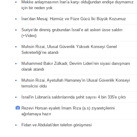
Mekke anlaşmasının İran’a karşı olduğundan endişe duymamız
için bir neden yok
İran’dan Mesaj: Hürmüz ve Füze Gücü İki Büyük Kozumuz
Suriye’de direniş grubundan İsrail’e ait askeri üsse saldırı
(+Video)
Muhsin Rızai, Ulusal Güvenlik Yüksek Konseyi Genel
Sekreterliği’ne atandı
Muhammed Bakır Zülkadr, Devrim Lideri’nin siyasi danışmanı
olarak atandı
Muhsin Rızai, Ayetullah Hamaney’in Ulusal Güvenlik Konseyi
temsilcisi oldu
İsrail'in Lübnan'a saldırılarında şehit sayısı 4 bin 335'e çıktı
Rezevi Horsan eyaleti İmam Rıza (a.s) ziyaretçilerini
ağırlamaya hazır
Fidan ve Abdulati'den telefon görüşmesi