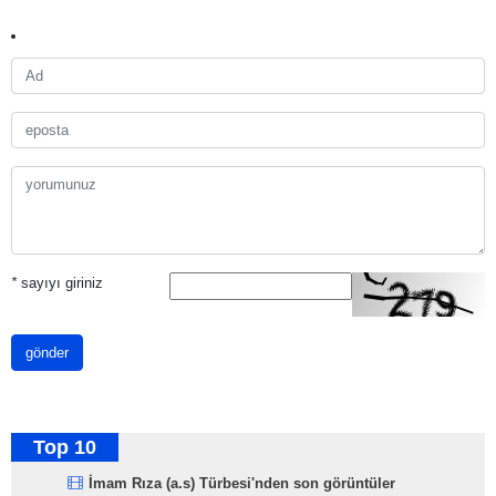
*
sayıyı giriniz
gönder
Top 10
İmam Rıza (a.s) Türbesi'nden son görüntüler