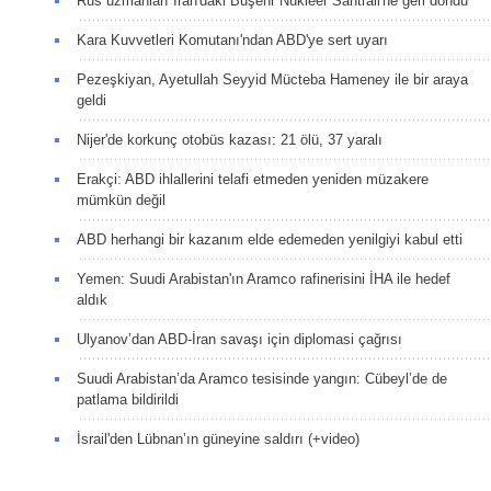
Rus uzmanları İran'daki Buşehr Nükleer Santrali'ne geri döndü
Kara Kuvvetleri Komutanı'ndan ABD'ye sert uyarı
Pezeşkiyan, Ayetullah Seyyid Mücteba Hameney ile bir araya
geldi
Nijer'de korkunç otobüs kazası: 21 ölü, 37 yaralı
Erakçi: ABD ihlallerini telafi etmeden yeniden müzakere
mümkün değil
ABD herhangi bir kazanım elde edemeden yenilgiyi kabul etti
Yemen: Suudi Arabistan'ın Aramco rafinerisini İHA ile hedef
aldık
Ulyanov’dan ABD-İran savaşı için diplomasi çağrısı
Suudi Arabistan’da Aramco tesisinde yangın: Cübeyl’de de
patlama bildirildi
İsrail'den Lübnan’ın güneyine saldırı (+video)