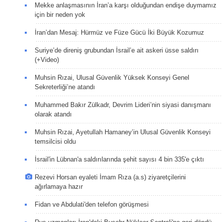
Mekke anlaşmasının İran’a karşı olduğundan endişe duymamız
için bir neden yok
İran’dan Mesaj: Hürmüz ve Füze Gücü İki Büyük Kozumuz
Suriye’de direniş grubundan İsrail’e ait askeri üsse saldırı
(+Video)
Muhsin Rızai, Ulusal Güvenlik Yüksek Konseyi Genel
Sekreterliği’ne atandı
Muhammed Bakır Zülkadr, Devrim Lideri’nin siyasi danışmanı
olarak atandı
Muhsin Rızai, Ayetullah Hamaney’in Ulusal Güvenlik Konseyi
temsilcisi oldu
İsrail'in Lübnan'a saldırılarında şehit sayısı 4 bin 335'e çıktı
Rezevi Horsan eyaleti İmam Rıza (a.s) ziyaretçilerini
ağırlamaya hazır
Fidan ve Abdulati'den telefon görüşmesi