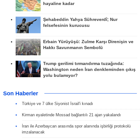
hayaline kadar
Şehabeddin Yahya Sühreverdî; Nur
felsefesinin kurucusu
Erbain Yürüyüşü: Zulme Karşı Direnişin ve
Hakkı Savunmanın Sembolü
Trump gerilimi tırmandırma tuzağında:
Washington neden İran denkleminden çıkış
yolu bulamıyor?
Son Haberler
Türkiye ve 7 ülke Siyonist İsrail'i kınadı
Kirman eyaletinde Mossad bağlantılı 21 ajan yakalandı
İran ile Azerbaycan arasında spor alanında işbirliği protokolü
imzalanacak