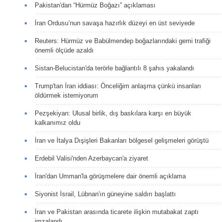
Pakistan'dan “Hürmüz Boğazı” açıklaması
İran Ordusu’nun savaşa hazırlık düzeyi en üst seviyede
Reuters: Hürmüz ve Babülmendep boğazlarındaki gemi trafiği
önemli ölçüde azaldı
Sistan-Belucistan'da terörle bağlantılı 8 şahıs yakalandı
Trump'tan İran iddiası: Önceliğim anlaşma çünkü insanları
öldürmek istemiyorum
Pezşekiyan: Ulusal birlik, dış baskılara karşı en büyük
kalkanımız oldu
İran ve İtalya Dışişleri Bakanları bölgesel gelişmeleri görüştü
Erdebil Valisi'nden Azerbaycan'a ziyaret
İran'dan Umman'la görüşmelere dair önemli açıklama
Siyonist İsrail, Lübnan'ın güneyine saldırı başlattı
İran ve Pakistan arasında ticarete ilişkin mutabakat zaptı
imzalandı