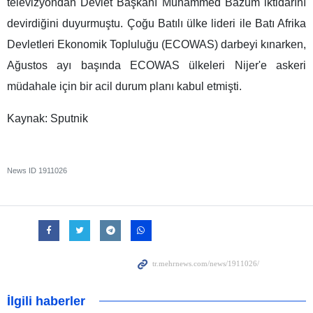
televizyondan Devlet Başkanı Muhammed Bazum iktidarını
devirdiğini duyurmuştu. Çoğu Batılı ülke lideri ile Batı Afrika
Devletleri Ekonomik Topluluğu (ECOWAS) darbeyi kınarken,
Ağustos ayı başında ECOWAS ülkeleri Nijer'e askeri
müdahale için bir acil durum planı kabul etmişti.
Kaynak: Sputnik
News ID
1911026
İlgili haberler