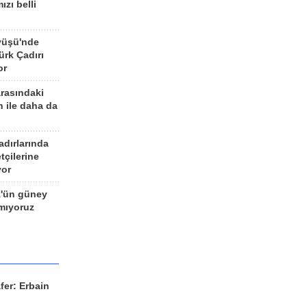
ızı belli
yüşü'nde
rk Çadırı
or
arasındaki
n ile daha da
adırlarında
tçilerine
yor
z'ün güney
ımıyoruz
fer: Erbain
ü