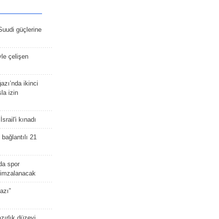
Suudi güçlerine
yle çelişen
zı’nda ikinci
la izin
srail'i kınadı
bağlantılı 21
da spor
ü imzalanacak
azı”
zırlık düzeyi