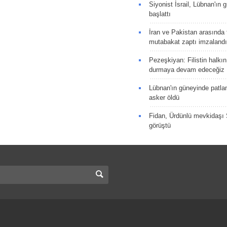
Siyonist İsrail, Lübnan'ın 
başlattı
İran ve Pakistan arasında t
mutabakat zaptı imzalandı
Pezeşkiyan: Filistin halkı
durmaya devam edeceğiz
Lübnan'ın güneyinde patla
asker öldü
Fidan, Ürdünlü mevkidaşı S
görüştü