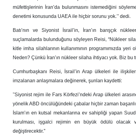
müfettişlerinin İran’da bulunmasını istemediğini söylemed
denetimi konusunda UAEA ile hiçbir sorunu yok.’’ dedi.
Batı’nın ve Siyonist İsrail’in, İran’ın barışçık nükle
suçlamalarda bulunduğunu söyleyen Reisi, “Nükleer silah
kitle imha silahlarının kullanımının programımızda yeri ol
Neden? Çünkü İran’ın nükleer silaha ihtiyacı yok. Biz bu t
Cumhurbaşkanı Reisi, İsrail’in Arap ülkeleri ile ilişkil
imzalanan anlaşmalara değinerek, şunları kaydetti:
''Siyonist rejim ile Fars Körfezi’ndeki Arap ülkeleri arasın
yönelik ABD öncülüğündeki çabalar hiçbir zaman başarılı 
İslam’ın en kutsal mekanlarına ev sahipliği yapan Suudi 
kurulması, işgalci rejimin en büyük ödülü olacak ve
değiştirecektir.”