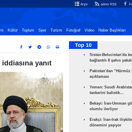
Arşiv
adres RSS
Fa
mi
Kültür
Toplum
Spor
Turizm
Fotoğraf
Video
Haber Başlıkları
Top 10
Sistan-Belucistan'da te
bağlantılı 8 şahıs yaka
 iddiasına yanıt
Pakistan'dan “Hürmüz
açıklaması
Yemen: Suudi Arabistan
tankerini balistik…
Bekayi: İran-Umman gö
olumlu ilerliyor
Erakçi: İran-Irak ilişkile
dönemini yaşıyor