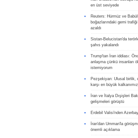
en üst seviyede
Reuters: Hürmüz ve Babü
boğazlarındaki gemi trafiğ
azaldı
Sistan-Belucistan'da terörl
şahıs yakalandı
Trump'tan İran iddiası: Ön
anlaşma çünkü insanları 
istemiyorum
Pezşekiyan: Ulusal birlik, 
karşı en büyük kalkanımız
İran ve İtalya Dışişleri Ba
gelişmeleri görüştü
Erdebil Valisi'nden Azerba
İran'dan Umman'la görüşme
önemli açıklama