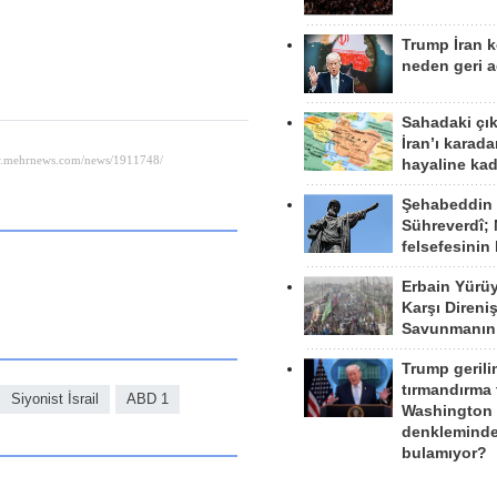
Trump İran 
neden geri a
Sahadaki çı
İran’ı karad
hayaline kad
Şehabeddin
Sühreverdî; 
felsefesinin
Erbain Yürü
Karşı Direni
Savunmanın
Trump gerili
tırmandırma
Siyonist İsrail
ABD 1
Washington 
denkleminde
bulamıyor?