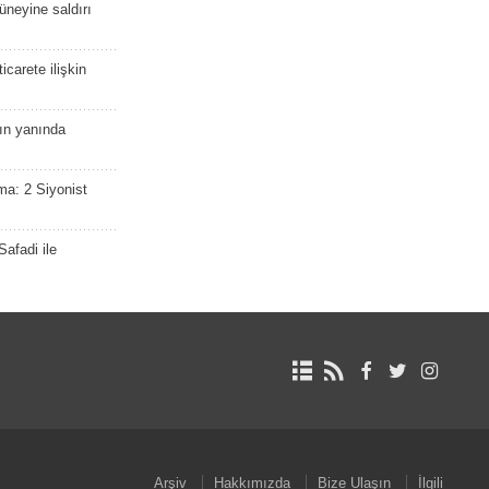
güneyine saldırı
icarete ilişkin
nın yanında
ma: 2 Siyonist
afadi ile
Arşiv
Hakkımızda
Bize Ulaşın
İlgili