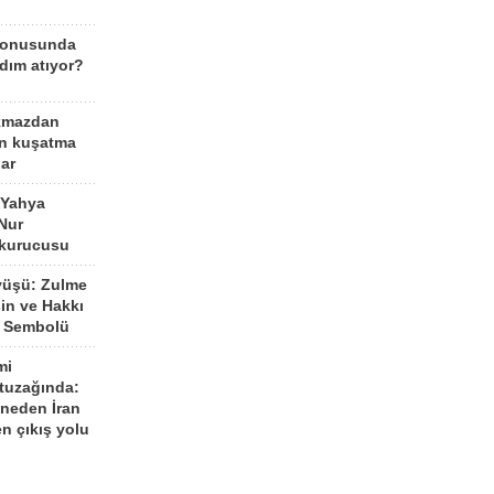
konusunda
dım atıyor?
kmazdan
an kuşatma
ar
 Yahya
Nur
 kurucusu
yüşü: Zulme
şin ve Hakkı
 Sembolü
mi
 tuzağında:
neden İran
n çıkış yolu