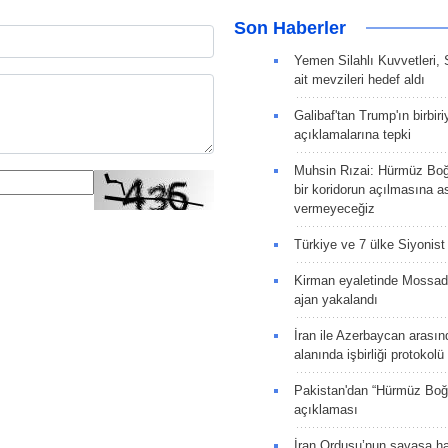
Son Haberler
Yemen Silahlı Kuvvetleri, 
ait mevzileri hedef aldı
Galibaf'tan Trump'ın birbiri
açıklamalarına tepki
Muhsin Rızai: Hürmüz Boğa
bir koridorun açılmasına as
vermeyeceğiz
Türkiye ve 7 ülke Siyonist İ
Kirman eyaletinde Mossad 
ajan yakalandı
İran ile Azerbaycan arasın
alanında işbirliği protokol
Pakistan'dan “Hürmüz Boğ
açıklaması
İran Ordusu’nun savaşa ha