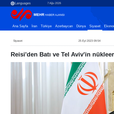
7 Ağu 2026
Ana Sayfa
İran
Türkiye
Azerbaycan
Dünya
Siyaset
Ekono
Siyaset
25 Eyl 2023 09:54
Reisi'den Batı ve Tel Aviv'in nükleer