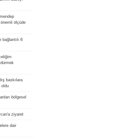
lmendep
i önemli ölçüde
e bağlantılı 8
celiğim
öldürmek
dış baskılara
 oldu
kanları bölgesel
ycan'a ziyaret
lere dair