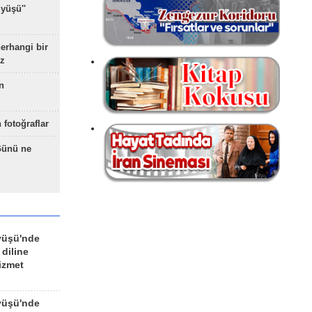
yüşü''
herhangi bir
z
n
 fotoğraflar
Günü ne
yüşü'nde
 diline
izmet
yüşü'nde