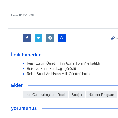
News ID
1911748
İlgili haberler
Reisi Eğitim Öğretim Yılı Açılış Töreni'ne katıldı
Reisi ve Putin Karabağ'ı görüştü
Reisi, Suudi Arabistan Milli Günü'nü kutladı
Ekler
İran Cumhurbaşkanı Reisi
Batı(1)
Nükleer Program
yorumunuz