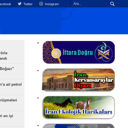
cebook
Twitter
Instagram
rörle
landı
 Boğazı”
’a ait petrol
rüşmeleri
ri en iyi