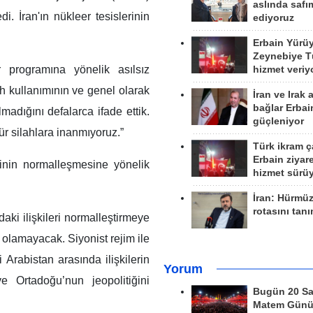
aslında safım
i. İran'ın nükleer tesislerinin
ediyoruz
Erbain Yürü
Zeynebiye Tü
er programına yönelik asılsız
hizmet veriy
 kullanımının ve genel olarak
İran ve Irak 
bağlar Erbai
madığını defalarca ifade ettik.
güçleniyor
ür silahlara inanmıyoruz.”
Türk ikram ç
Erbain ziyare
erinin normalleşmesine yönelik
hizmet sürü
İran: Hürmü
rotasını tan
daki ilişkileri normalleştirmeye
olamayacak. Siyonist rejim ile
Arabistan arasında ilişkilerin
Yorum
 Ortadoğu’nun jeopolitiğini
Bugün 20 Sa
Matem Gün