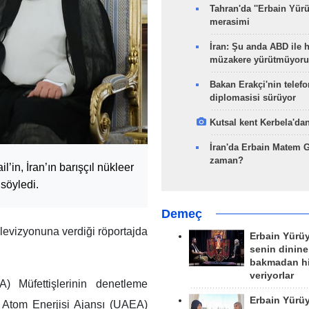
Tahran'da ''Erbain Yürü
merasimi
İran: Şu anda ABD ile 
müzakere yürütmüyoru
Bakan Erakçi'nin telefo
diplomasisi sürüyor
Kutsal kent Kerbela'dan
İran'da Erbain Matem 
zaman?
’in, İran’ın barışçıl nükleer
söyledi.
Demeç
evizyonuna verdiği röportajda
Erbain Yürü
senin dinine
bakmadan h
veriyorlar
) Müfettişlerinin denetleme
Erbain Yürü
ası Atom Enerjisi Ajansı (UAEA)