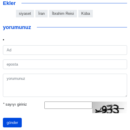
Ekler
siyaset
İran
İbrahim Reisi
Küba
yorumunuz
*
sayıyı giriniz
gönder