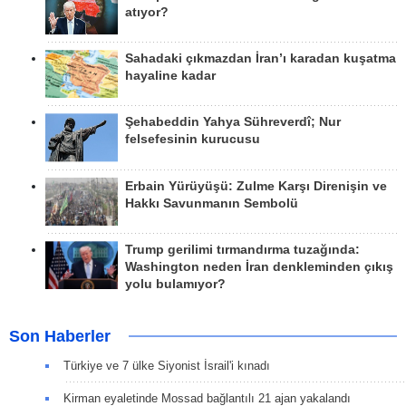
atıyor?
Sahadaki çıkmazdan İran’ı karadan kuşatma
hayaline kadar
Şehabeddin Yahya Sühreverdî; Nur
felsefesinin kurucusu
Erbain Yürüyüşü: Zulme Karşı Direnişin ve
Hakkı Savunmanın Sembolü
Trump gerilimi tırmandırma tuzağında:
Washington neden İran denkleminden çıkış
yolu bulamıyor?
Son Haberler
Türkiye ve 7 ülke Siyonist İsrail'i kınadı
Kirman eyaletinde Mossad bağlantılı 21 ajan yakalandı