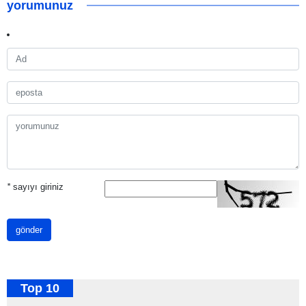
yorumunuz
*
sayıyı giriniz
gönder
Top 10