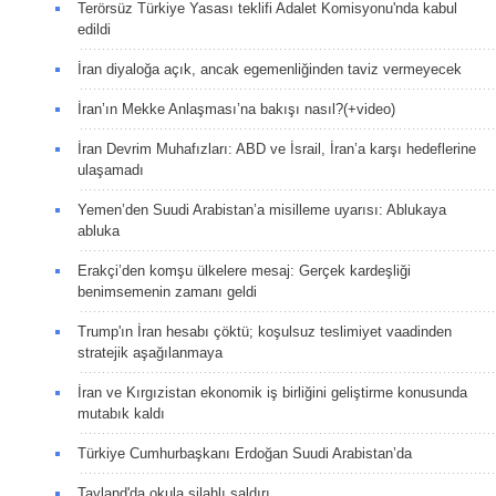
Terörsüz Türkiye Yasası teklifi Adalet Komisyonu'nda kabul
edildi
İran diyaloğa açık, ancak egemenliğinden taviz vermeyecek
İran’ın Mekke Anlaşması’na bakışı nasıl?(+video)
İran Devrim Muhafızları: ABD ve İsrail, İran’a karşı hedeflerine
ulaşamadı
Yemen’den Suudi Arabistan’a misilleme uyarısı: Ablukaya
abluka
Erakçi’den komşu ülkelere mesaj: Gerçek kardeşliği
benimsemenin zamanı geldi
Trump'ın İran hesabı çöktü; koşulsuz teslimiyet vaadinden
stratejik aşağılanmaya
İran ve Kırgızistan ekonomik iş birliğini geliştirme konusunda
mutabık kaldı
Türkiye Cumhurbaşkanı Erdoğan Suudi Arabistan’da
Tayland'da okula silahlı saldırı