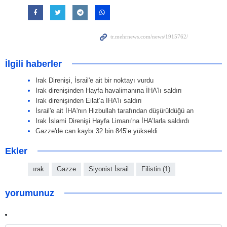
İlgili haberler
Irak Direnişi, İsrail'e ait bir noktayı vurdu
Irak direnişinden Hayfa havalimanına İHA’lı saldırı
Irak direnişinden Eilat’a İHA’lı saldırı
İsrail'e ait İHA'nın Hizbullah tarafından düşürüldüğü an
Irak İslami Direnişi Hayfa Limanı'na İHA’larla saldırdı
Gazze'de can kaybı 32 bin 845’e yükseldi
Ekler
ırak
Gazze
Siyonist İsrail
Filistin (1)
yorumunuz