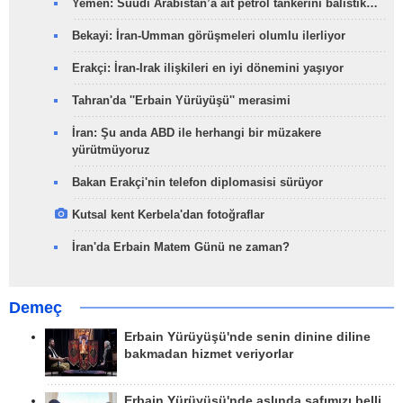
Yemen: Suudi Arabistan’a ait petrol tankerini balistik…
Bekayi: İran-Umman görüşmeleri olumlu ilerliyor
Erakçi: İran-Irak ilişkileri en iyi dönemini yaşıyor
Tahran'da ''Erbain Yürüyüşü'' merasimi
İran: Şu anda ABD ile herhangi bir müzakere
yürütmüyoruz
Bakan Erakçi'nin telefon diplomasisi sürüyor
Kutsal kent Kerbela'dan fotoğraflar
İran'da Erbain Matem Günü ne zaman?
Demeç
Erbain Yürüyüşü'nde senin dinine diline
bakmadan hizmet veriyorlar
Erbain Yürüyüşü'nde aslında safımızı belli