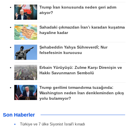
Trump İran konusunda neden geri adım
atıyor?
Sahadaki çıkmazdan İran’ı karadan kuşatma
hayaline kadar
Şehabeddin Yahya Sühreverdî; Nur
felsefesinin kurucusu
Erbain Yürüyüşü: Zulme Karşı Direnişin ve
Hakkı Savunmanın Sembolü
Trump gerilimi tırmandırma tuzağında:
Washington neden İran denkleminden çıkış
yolu bulamıyor?
Son Haberler
Türkiye ve 7 ülke Siyonist İsrail'i kınadı