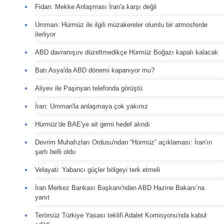
Fidan: Mekke Anlaşması İran'a karşı değil
Umman: Hürmüz ile ilgili müzakereler olumlu bir atmosferde
ilerliyor
ABD davranışını düzeltmedikçe Hürmüz Boğazı kapalı kalacak
Batı Asya'da ABD dönemi kapanıyor mu?
Aliyev ile Paşinyan telefonda görüştü
İran: Umman'la anlaşmaya çok yakınız
Hürmüz'de BAE'ye ait gemi hedef alındı
Devrim Muhafızları Ordusu'ndan “Hürmüz” açıklaması: İran'ın
şartı belli oldu
Velayati: Yabancı güçler bölgeyi terk etmeli
İran Merkez Bankası Başkanı'ndan ABD Hazine Bakanı’na
yanıt
Terörsüz Türkiye Yasası teklifi Adalet Komisyonu'nda kabul