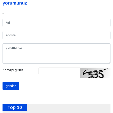
yorumunuz
*
sayıyı giriniz
gönder
Top 10