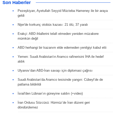
Son Haberler
Pezeşkiyan, Ayetullah Seyyid Mücteba Hameney ile bir araya
geldi
Nijer'de korkunç otobüs kazası: 21 ölü, 37 yaralı
Erakçi: ABD ihlallerini telafi etmeden yeniden müzakere
mümkün değil
ABD herhangi bir kazanım elde edemeden yenilgiyi kabul etti
Yemen: Suudi Arabistan'ın Aramco rafinerisini İHA ile hedef
aldık
Ulyanov’dan ABD-İran savaşı için diplomasi çağrısı
Suudi Arabistan’da Aramco tesisinde yangın: Cübeyl’de de
patlama bildirildi
İsrail'den Lübnan’ın güneyine saldırı (+video)
İran Ordusu Sözcüsü: Hürmüz’de İran düzeni geri
döndürülemez