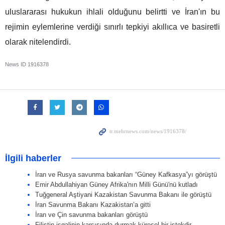
uluslararası hukukun ihlali olduğunu belirtti ve İran'ın bu
rejimin eylemlerine verdiği sınırlı tepkiyi akıllıca ve basiretli
olarak nitelendirdi.
News ID
1916378
İlgili haberler
İran ve Rusya savunma bakanları “Güney Kafkasya”yı görüştü
Emir Abdullahiyan Güney Afrika'nın Milli Günü'nü kutladı
Tuğgeneral Aştiyani Kazakistan Savunma Bakanı ile görüştü
İran Savunma Bakanı Kazakistan’a gitti
İran ve Çin savunma bakanları görüştü
Filistin işgalinin karşısında durmak küresel bir istekdir