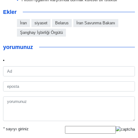
Ekler
İran
siyaset
Belarus
İran Savunma Bakanı
Şanghay İşbirliği Örgütü
yorumunuz
*
sayıyı giriniz