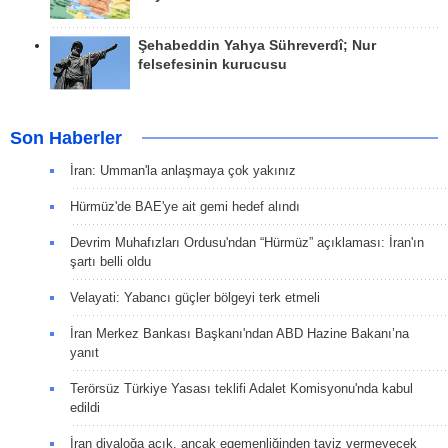
Şehabeddin Yahya Sühreverdî; Nur
felsefesinin kurucusu
Son Haberler
İran: Umman'la anlaşmaya çok yakınız
Hürmüz'de BAE'ye ait gemi hedef alındı
Devrim Muhafızları Ordusu'ndan “Hürmüz” açıklaması: İran'ın
şartı belli oldu
Velayati: Yabancı güçler bölgeyi terk etmeli
İran Merkez Bankası Başkanı'ndan ABD Hazine Bakanı’na
yanıt
Terörsüz Türkiye Yasası teklifi Adalet Komisyonu'nda kabul
edildi
İran diyaloğa açık, ancak egemenliğinden taviz vermeyecek