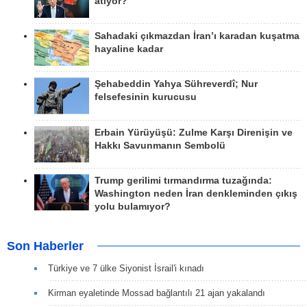
atıyor?
Sahadaki çıkmazdan İran’ı karadan kuşatma
hayaline kadar
Şehabeddin Yahya Sühreverdî; Nur
felsefesinin kurucusu
Erbain Yürüyüşü: Zulme Karşı Direnişin ve
Hakkı Savunmanın Sembolü
Trump gerilimi tırmandırma tuzağında:
Washington neden İran denkleminden çıkış
yolu bulamıyor?
Son Haberler
Türkiye ve 7 ülke Siyonist İsrail'i kınadı
Kirman eyaletinde Mossad bağlantılı 21 ajan yakalandı