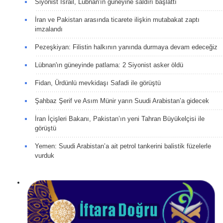
Siyonist İsrail, Lübnan'ın güneyine saldırı başlattı
İran ve Pakistan arasında ticarete ilişkin mutabakat zaptı
imzalandı
Pezeşkiyan: Filistin halkının yanında durmaya devam edeceğiz
Lübnan'ın güneyinde patlama: 2 Siyonist asker öldü
Fidan, Ürdünlü mevkidaşı Safadi ile görüştü
Şahbaz Şerif ve Asım Münir yarın Suudi Arabistan’a gidecek
İran İçişleri Bakanı, Pakistan’ın yeni Tahran Büyükelçisi ile
görüştü
Yemen: Suudi Arabistan’a ait petrol tankerini balistik füzelerle
vurduk