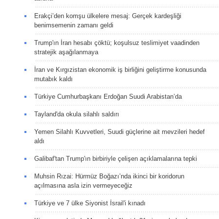
Erakçi’den komşu ülkelere mesaj: Gerçek kardeşliği
benimsemenin zamanı geldi
Trump'ın İran hesabı çöktü; koşulsuz teslimiyet vaadinden
stratejik aşağılanmaya
İran ve Kırgızistan ekonomik iş birliğini geliştirme konusunda
mutabık kaldı
Türkiye Cumhurbaşkanı Erdoğan Suudi Arabistan’da
Tayland'da okula silahlı saldırı
Yemen Silahlı Kuvvetleri, Suudi güçlerine ait mevzileri hedef
aldı
Galibaf'tan Trump'ın birbiriyle çelişen açıklamalarına tepki
Muhsin Rızai: Hürmüz Boğazı’nda ikinci bir koridorun
açılmasına asla izin vermeyeceğiz
Türkiye ve 7 ülke Siyonist İsrail'i kınadı