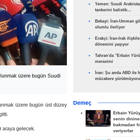
Yemen: Suudi Arabistan
tankerini balistik…
Bekayi: İran-Umman gö
olumlu ilerliyor
Erakçi: İran-Irak ilişkile
dönemini yaşıyor
Tahran'da ''Erbain Yürü
merasimi
İran: Şu anda ABD ile 
 bulunmak üzere bugün Suudi
müzakere yürütmüyoru
Demeç
unmak üzere bugün üst düzey
Erbain Yürü
itti.
senin dinine
bakmadan h
ir araya gelecek.
veriyorlar