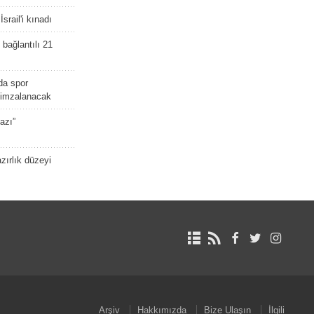
srail'i kınadı
bağlantılı 21
da spor
ü imzalanacak
azı”
zırlık düzeyi
Arşiv
Hakkımızda
Bize Ulaşın
İlgili