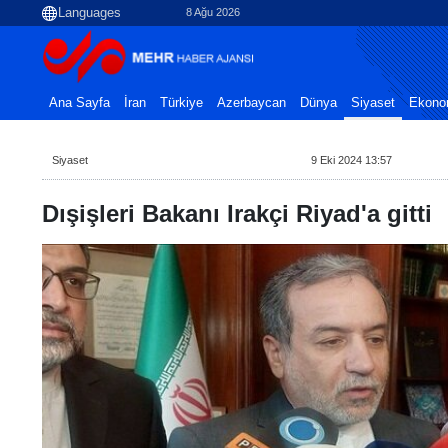
8 Ağu 2026
Ana Sayfa
İran
Türkiye
Azerbaycan
Dünya
Siyaset
Ekono
Siyaset
9 Eki 2024 13:57
Dışişleri Bakanı Irakçi Riyad'a gitti