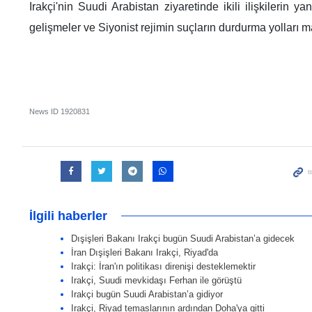
Irakçi'nin Suudi Arabistan ziyaretinde ikili ilişkilerin ya
gelişmeler ve Siyonist rejimin suçların durdurma yolları m
News ID
1920831
İlgili haberler
Dışişleri Bakanı Irakçi bugün Suudi Arabistan’a gidecek
İran Dışişleri Bakanı Irakçi, Riyad'da
Irakçi: İran'ın politikası direnişi desteklemektir
Irakçi, Suudi mevkidaşı Ferhan ile görüştü
Irakçi bugün Suudi Arabistan’a gidiyor
Irakçi, Riyad temaslarının ardından Doha'ya gitti