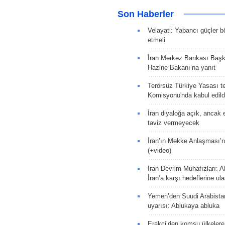
Son Haberler
Velayati: Yabancı güçler bö
etmeli
İran Merkez Bankası Baş
Hazine Bakanı’na yanıt
Terörsüz Türkiye Yasası tek
Komisyonu'nda kabul edild
İran diyaloğa açık, ancak
taviz vermeyecek
İran’ın Mekke Anlaşması’n
(+video)
İran Devrim Muhafızları: A
İran’a karşı hedeflerine u
Yemen’den Suudi Arabista
uyarısı: Ablukaya abluka
Erakçi’den komşu ülkelere