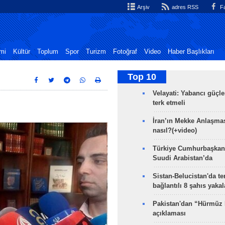
Arşiv
adres RSS
Fa
mi
Kültür
Toplum
Spor
Turizm
Fotoğraf
Video
Haber Başlıkları
Top 10
Velayati: Yabancı güçle
terk etmeli
İran’ın Mekke Anlaşmas
nasıl?(+video)
Türkiye Cumhurbaşkan
Suudi Arabistan’da
Sistan-Belucistan'da te
bağlantılı 8 şahıs yaka
Pakistan'dan “Hürmüz
açıklaması