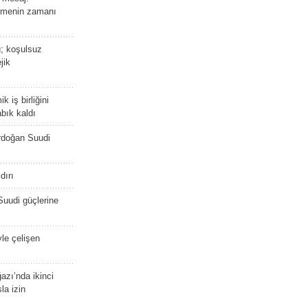
emenin zamanı
ü; koşulsuz
jik
 iş birliğini
bık kaldı
rdoğan Suudi
dırı
Suudi güçlerine
yle çelişen
zı’nda ikinci
la izin