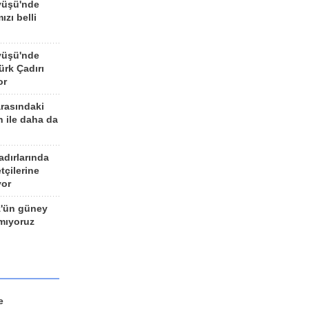
yüşü'nde
ızı belli
yüşü'nde
rk Çadırı
or
arasındaki
n ile daha da
adırlarında
tçilerine
yor
z'ün güney
ımıyoruz
e