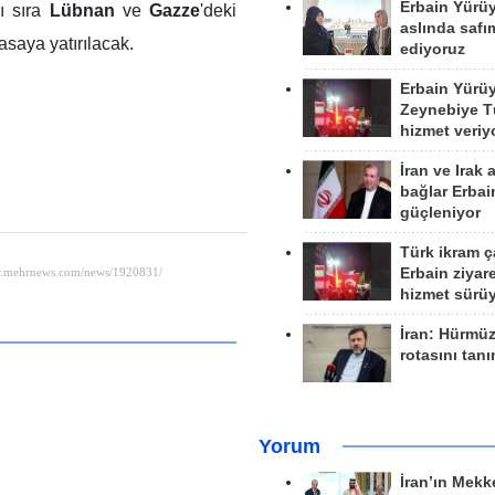
Erbain Yürü
nı sıra
Lübnan
ve
Gazze
'deki
aslında safım
asaya yatırılacak.
ediyoruz
Erbain Yürü
Zeynebiye Tü
hizmet veriy
İran ve Irak 
bağlar Erbai
güçleniyor
Türk ikram ç
Erbain ziyare
hizmet sürü
İran: Hürmü
rotasını tan
Yorum
İran’ın Mekk