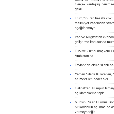
Gerçek kardeşliği benims
geldi
Trump'ın İran hesabı çökt
teslimiyet vaadinden strate
aşağılanmaya
İran ve Kırgızistan ekonomik
geliştirme konusunda muta
Türkiye Cumhurbaşkanı E
Arabistan’da
Tayland'da okula silahlı sal
Yemen Silahlı Kuvvetleri, 
ait mevzileri hedef aldı
Galibaf'tan Trump'ın birbiri
açıklamalarına tepki
Muhsin Rızai: Hürmüz Boğa
bir koridorun açılmasına as
vermeyeceğiz