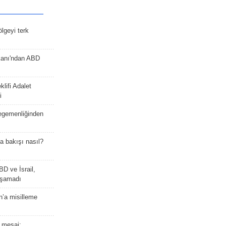
lgeyi terk
kanı'ndan ABD
lifi Adalet
i
 egemenliğinden
a bakışı nasıl?
BD ve İsrail,
laşamadı
n’a misilleme
 mesaj: