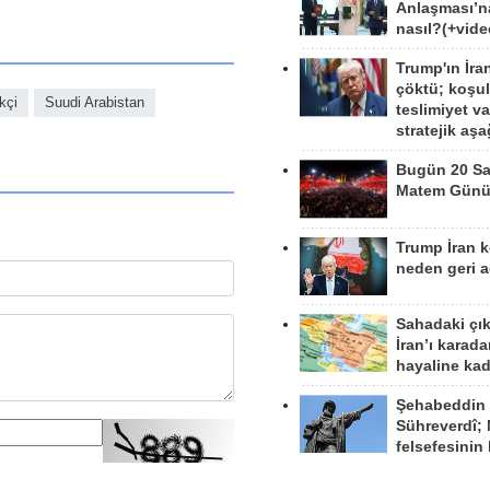
Anlaşması’n
nasıl?(+vide
Trump'ın İra
çöktü; koşu
kçi
Suudi Arabistan
teslimiyet v
stratejik aş
Bugün 20 Sa
Matem Gün
Trump İran 
neden geri a
Sahadaki çı
İran’ı karad
hayaline kad
Şehabeddin
Sühreverdî; 
felsefesinin