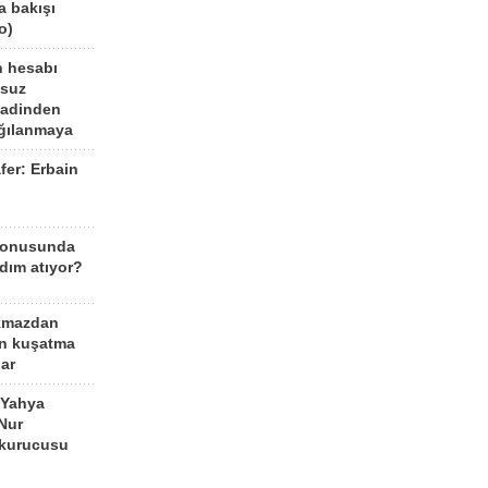
a bakışı
o)
n hesabı
lsuz
aadinden
ağılanmaya
fer: Erbain
ü
konusunda
dım atıyor?
kmazdan
an kuşatma
ar
 Yahya
Nur
 kurucusu