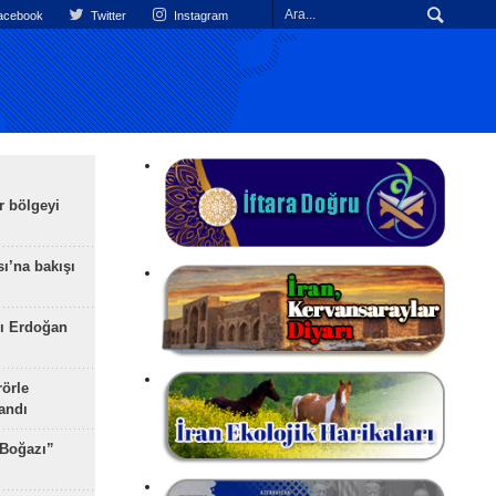
cebook
Twitter
Instagram
r bölgeyi
ı’na bakışı
ı Erdoğan
rörle
landı
 Boğazı”