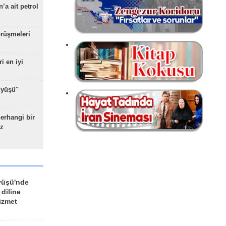
’a ait petrol
rüşmeleri
ri en iyi
yüşü''
herhangi bir
z
yüşü'nde
 diline
izmet