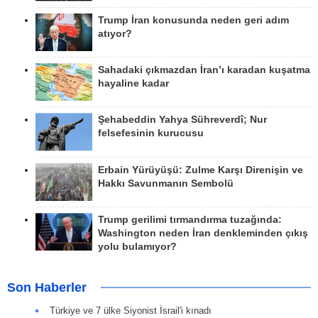
Trump İran konusunda neden geri adım
atıyor?
Sahadaki çıkmazdan İran’ı karadan kuşatma
hayaline kadar
Şehabeddin Yahya Sühreverdî; Nur
felsefesinin kurucusu
Erbain Yürüyüşü: Zulme Karşı Direnişin ve
Hakkı Savunmanın Sembolü
Trump gerilimi tırmandırma tuzağında:
Washington neden İran denkleminden çıkış
yolu bulamıyor?
Son Haberler
Türkiye ve 7 ülke Siyonist İsrail'i kınadı