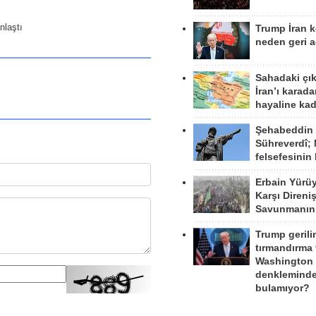
nlaştı
Trump İran 
neden geri a
Sahadaki çı
İran’ı karad
hayaline kad
Şehabeddin
Sühreverdî; 
felsefesinin
Erbain Yürü
Karşı Direni
Savunmanın
Trump gerili
tırmandırma
Washington 
denkleminde
bulamıyor?