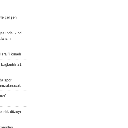
yle çelişen
zı’nda ikinci
la izin
srail'i kınadı
bağlantılı 21
da spor
ü imzalanacak
azı”
zırlık düzeyi
lmendep