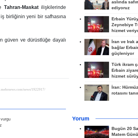
aslında safım
te
Tahran-Maskat
ilişkilerinde
ediyoruz
ş birliğinin yeni bir safhasına
Erbain Yürü
Zeynebiye Tü
hizmet veriy
rin güven ve dürüstlüğe dayalı
İran ve Irak 
bağlar Erbai
güçleniyor
Türk ikram ç
Erbain ziyare
hizmet sürü
İran: Hürmü
rotasını tan
Yorum
 vurgu
z
Bugün 20 Sa
Matem Gün