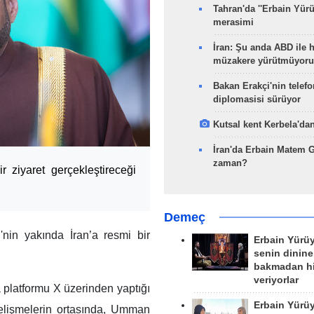
Tahran'da ''Erbain Yürü
merasimi
İran: Şu anda ABD ile 
müzakere yürütmüyoru
Bakan Erakçi'nin telefo
diplomasisi sürüyor
Kutsal kent Kerbela'dan
İran'da Erbain Matem 
zaman?
 ziyaret gerçekleştireceği
Demeç
in yakında İran’a resmi bir
Erbain Yürü
senin dinine
bakmadan h
veriyorlar
platformu X üzerinden yaptığı
Erbain Yürü
elişmelerin ortasında, Umman