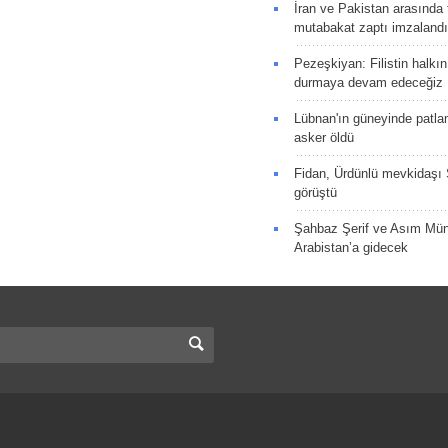
İran ve Pakistan arasında t
mutabakat zaptı imzalandı
Pezeşkiyan: Filistin halkı
durmaya devam edeceğiz
Lübnan'ın güneyinde patla
asker öldü
Fidan, Ürdünlü mevkidaşı S
görüştü
Şahbaz Şerif ve Asım Müni
Arabistan’a gidecek