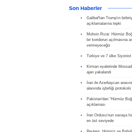
Son Haberler
Galibaf'tan Trump'ın birbiri
açıklamalarına tepki
Muhsin Rızai: Hürmüz Boğa
bir koridorun açılmasına as
vermeyeceğiz
Türkiye ve 7 ülke Siyonist İ
Kirman eyaletinde Mossad 
ajan yakalandı
İran ile Azerbaycan arasın
alanında işbirliği protokol
Pakistan'dan “Hürmüz Boğ
açıklaması
İran Ordusu’nun savaşa ha
en üst seviyede
Reuters: Hürmüz ve Babü