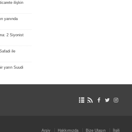
icarete ilişkin
nın yanında
ma: 2 Siyonist
afadi ile
r yarın Suudi
Arşiv
Hakkımızda
Bize Ulaşın
İlgili