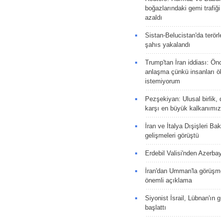
boğazlarındaki gemi trafiğ
azaldı
Sistan-Belucistan'da terörl
şahıs yakalandı
Trump'tan İran iddiası: Ön
anlaşma çünkü insanları 
istemiyorum
Pezşekiyan: Ulusal birlik, 
karşı en büyük kalkanımız
İran ve İtalya Dışişleri Ba
gelişmeleri görüştü
Erdebil Valisi'nden Azerba
İran'dan Umman'la görüşme
önemli açıklama
Siyonist İsrail, Lübnan'ın 
başlattı