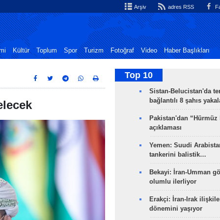
Arşiv
adres RSS
Fa
mi
Kültür
Toplum
Spor
Turizm
Fotoğraf
Video
Haber Başlıkları
Top 10
Sistan-Belucistan'da te
bağlantılı 8 şahıs yaka
elecek
Pakistan'dan “Hürmüz
açıklaması
Yemen: Suudi Arabistan
tankerini balistik…
Bekayi: İran-Umman gö
olumlu ilerliyor
Erakçi: İran-Irak ilişkile
dönemini yaşıyor