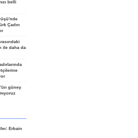
ızı belli
yüşü'nde
rk Çadırı
or
arasındaki
n ile daha da
adırlarında
tçilerine
yor
z'ün güney
ımıyoruz
fer: Erbain
ü