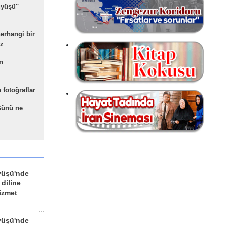
yüşü''
herhangi bir
z
n
 fotoğraflar
Günü ne
yüşü'nde
 diline
izmet
yüşü'nde