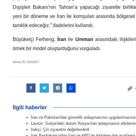
Dışişleri Bakanı’nın Tahran’a yapacağı ziyaretle birlik
yeni bir döneme ve İran ile komşuları arasında bölgesel i
tanıklık edeceğiz.” ifadelerini kullandı.
Büyükelçi Ferheng,
İran
ile
Umman
arasındaki ilişkile
örnek bir model oluşturduğunu vurguladı.
News ID
1922917
İlgili haberler
İran ve Pakistan'dan güvenlik anlaşmasının uygulanmasına
Lavrov: Suriye'deki durum Rusya-İran anlaşmasını etkileme
Irakçi, Çin ziyaretini değerlendirdi
Irak Başbakanı’ndan İran ve ABD ile ilişkilere dair açıklama