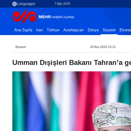
7 Ağu 2026
Ana Sayfa
İran
Türkiye
Azerbaycan
Dünya
Siyaset
Ekono
Siyaset
29 Ara 2024 10:21
Umman Dışişleri Bakanı Tahran’a g