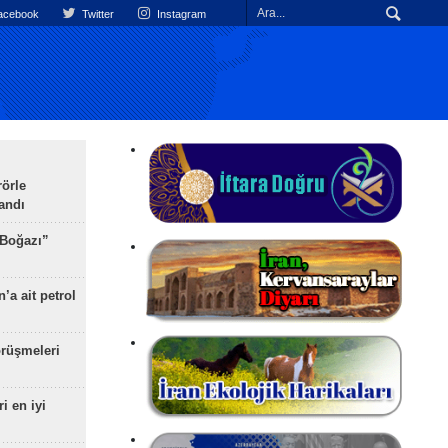
cebook
Twitter
Instagram
rörle
landı
 Boğazı”
’a ait petrol
rüşmeleri
ri en iyi