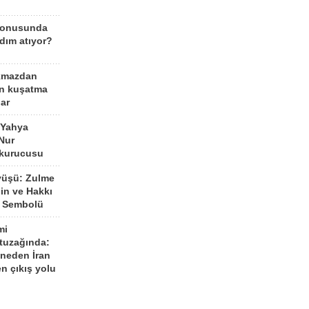
konusunda
dım atıyor?
kmazdan
an kuşatma
ar
 Yahya
Nur
 kurucusu
yüşü: Zulme
şin ve Hakkı
 Sembolü
mi
 tuzağında:
neden İran
n çıkış yolu