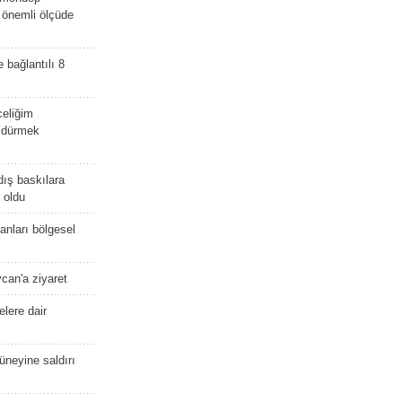
i önemli ölçüde
e bağlantılı 8
celiğim
öldürmek
dış baskılara
 oldu
kanları bölgesel
ycan'a ziyaret
lere dair
güneyine saldırı