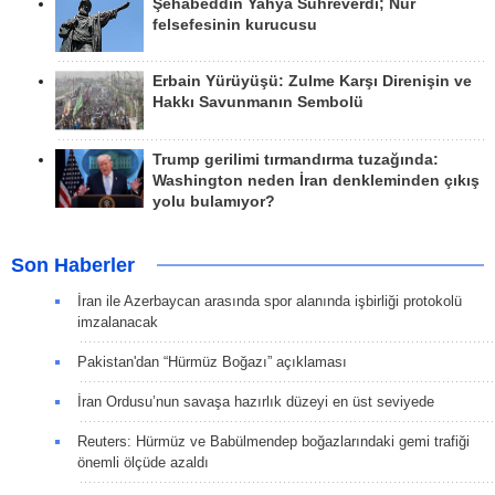
Şehabeddin Yahya Sühreverdî; Nur
felsefesinin kurucusu
Erbain Yürüyüşü: Zulme Karşı Direnişin ve
Hakkı Savunmanın Sembolü
Trump gerilimi tırmandırma tuzağında:
Washington neden İran denkleminden çıkış
yolu bulamıyor?
Son Haberler
İran ile Azerbaycan arasında spor alanında işbirliği protokolü
imzalanacak
Pakistan'dan “Hürmüz Boğazı” açıklaması
İran Ordusu’nun savaşa hazırlık düzeyi en üst seviyede
Reuters: Hürmüz ve Babülmendep boğazlarındaki gemi trafiği
önemli ölçüde azaldı