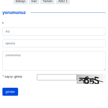
Bekayi
İran
Yemen
ABD 1
yorumunuz
*
sayıyı giriniz
gönder