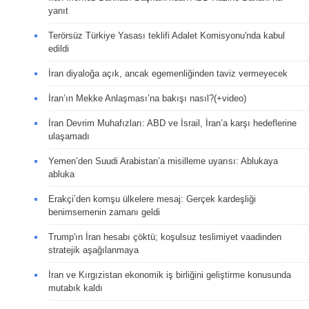
yanıt
Terörsüz Türkiye Yasası teklifi Adalet Komisyonu'nda kabul
edildi
İran diyaloğa açık, ancak egemenliğinden taviz vermeyecek
İran’ın Mekke Anlaşması’na bakışı nasıl?(+video)
İran Devrim Muhafızları: ABD ve İsrail, İran’a karşı hedeflerine
ulaşamadı
Yemen’den Suudi Arabistan’a misilleme uyarısı: Ablukaya
abluka
Erakçi’den komşu ülkelere mesaj: Gerçek kardeşliği
benimsemenin zamanı geldi
Trump'ın İran hesabı çöktü; koşulsuz teslimiyet vaadinden
stratejik aşağılanmaya
İran ve Kırgızistan ekonomik iş birliğini geliştirme konusunda
mutabık kaldı