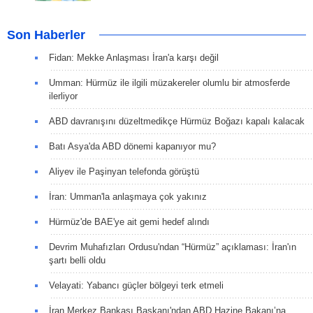
Son Haberler
Fidan: Mekke Anlaşması İran'a karşı değil
Umman: Hürmüz ile ilgili müzakereler olumlu bir atmosferde
ilerliyor
ABD davranışını düzeltmedikçe Hürmüz Boğazı kapalı kalacak
Batı Asya'da ABD dönemi kapanıyor mu?
Aliyev ile Paşinyan telefonda görüştü
İran: Umman'la anlaşmaya çok yakınız
Hürmüz'de BAE'ye ait gemi hedef alındı
Devrim Muhafızları Ordusu'ndan “Hürmüz” açıklaması: İran'ın
şartı belli oldu
Velayati: Yabancı güçler bölgeyi terk etmeli
İran Merkez Bankası Başkanı'ndan ABD Hazine Bakanı’na