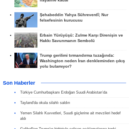
hayaline kadar
Şehabeddin Yahya Sühreverdî; Nur
felsefesinin kurucusu
Erbain Yürüyüşü: Zulme Karşı Direnişin ve
Hakkı Savunmanın Sembolü
Trump gerilimi tırmandırma tuzağında:
Washington neden İran denkleminden çıkış
yolu bulamıyor?
Son Haberler
Türkiye Cumhurbaşkanı Erdoğan Suudi Arabistan’da
Tayland'da okula silahlı saldırı
Yemen Silahlı Kuvvetleri, Suudi güçlerine ait mevzileri hedef
aldı
Galibaf'tan Trump'ın birbiriyle çelişen açıklamalarına tepki