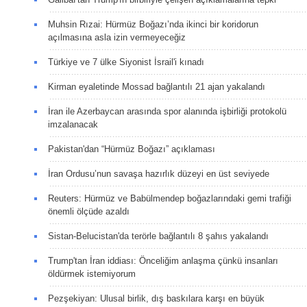
Muhsin Rızai: Hürmüz Boğazı’nda ikinci bir koridorun
açılmasına asla izin vermeyeceğiz
Türkiye ve 7 ülke Siyonist İsrail'i kınadı
Kirman eyaletinde Mossad bağlantılı 21 ajan yakalandı
İran ile Azerbaycan arasında spor alanında işbirliği protokolü
imzalanacak
Pakistan'dan “Hürmüz Boğazı” açıklaması
İran Ordusu’nun savaşa hazırlık düzeyi en üst seviyede
Reuters: Hürmüz ve Babülmendep boğazlarındaki gemi trafiği
önemli ölçüde azaldı
Sistan-Belucistan'da terörle bağlantılı 8 şahıs yakalandı
Trump'tan İran iddiası: Önceliğim anlaşma çünkü insanları
öldürmek istemiyorum
Pezşekiyan: Ulusal birlik, dış baskılara karşı en büyük