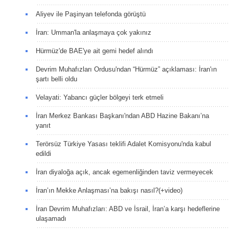
Aliyev ile Paşinyan telefonda görüştü
İran: Umman'la anlaşmaya çok yakınız
Hürmüz'de BAE'ye ait gemi hedef alındı
Devrim Muhafızları Ordusu'ndan “Hürmüz” açıklaması: İran'ın
şartı belli oldu
Velayati: Yabancı güçler bölgeyi terk etmeli
İran Merkez Bankası Başkanı'ndan ABD Hazine Bakanı’na
yanıt
Terörsüz Türkiye Yasası teklifi Adalet Komisyonu'nda kabul
edildi
İran diyaloğa açık, ancak egemenliğinden taviz vermeyecek
İran’ın Mekke Anlaşması’na bakışı nasıl?(+video)
İran Devrim Muhafızları: ABD ve İsrail, İran’a karşı hedeflerine
ulaşamadı