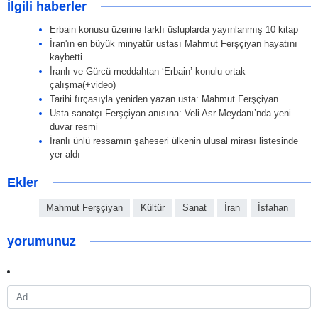
İlgili haberler
Erbain konusu üzerine farklı üsluplarda yayınlanmış 10 kitap
İran'ın en büyük minyatür ustası Mahmut Ferşçiyan hayatını
kaybetti
İranlı ve Gürcü meddahtan ‘Erbain’ konulu ortak
çalışma(+video)
Tarihi fırçasıyla yeniden yazan usta: Mahmut Ferşçiyan
Usta sanatçı Ferşçiyan anısına: Veli Asr Meydanı’nda yeni
duvar resmi
İranlı ünlü ressamın şaheseri ülkenin ulusal mirası listesinde
yer aldı
Ekler
Mahmut Ferşçiyan
Kültür
Sanat
İran
İsfahan
yorumunuz