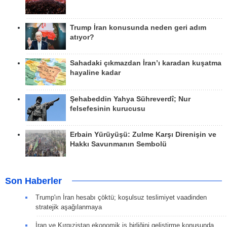
Trump İran konusunda neden geri adım
atıyor?
Sahadaki çıkmazdan İran’ı karadan kuşatma
hayaline kadar
Şehabeddin Yahya Sühreverdî; Nur
felsefesinin kurucusu
Erbain Yürüyüşü: Zulme Karşı Direnişin ve
Hakkı Savunmanın Sembolü
Son Haberler
Trump'ın İran hesabı çöktü; koşulsuz teslimiyet vaadinden
stratejik aşağılanmaya
İran ve Kırgızistan ekonomik iş birliğini geliştirme konusunda