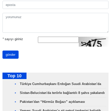
*
sayıyı giriniz
gönder
Top 10
Türkiye Cumhurbaşkanı Erdoğan Suudi Arabistan’da
Sistan-Belucistan'da terörle bağlantılı 8 şahıs yakalandı
Pakistan'dan “Hürmüz Boğazı” açıklaması
Yemen: Suudi Arabistan’a ait petrol tankerini balistik…