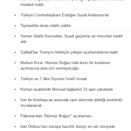
mutabık kaldı
Türkiye Cumhurbaşkanı Erdoğan Suudi Arabistan’da
Tayland'da okula silahlı saldırı
Yemen Silahlı Kuvvetleri, Suudi güçlerine ait mevzileri hedef
aldı
Galibaf'tan Trump'ın birbiriyle çelişen açıklamalarına tepki
Muhsin Rızai: Hürmüz Boğazı’nda ikinci bir koridorun
açılmasına asla izin vermeyeceğiz
Türkiye ve 7 ülke Siyonist İsrail'i kınadı
Kirman eyaletinde Mossad bağlantılı 21 ajan yakalandı
İran ile Azerbaycan arasında spor alanında işbirliği protokolü
imzalanacak
Pakistan'dan “Hürmüz Boğazı” açıklaması
İran Ordusu’nun savaşa hazırlık düzeyi en üst seviyede