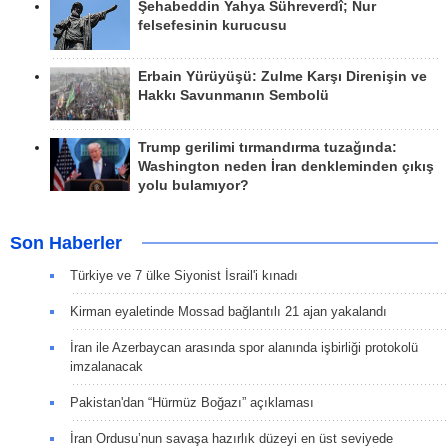
Şehabeddin Yahya Sühreverdî; Nur
felsefesinin kurucusu
Erbain Yürüyüşü: Zulme Karşı Direnişin ve
Hakkı Savunmanın Sembolü
Trump gerilimi tırmandırma tuzağında:
Washington neden İran denkleminden çıkış
yolu bulamıyor?
Son Haberler
Türkiye ve 7 ülke Siyonist İsrail'i kınadı
Kirman eyaletinde Mossad bağlantılı 21 ajan yakalandı
İran ile Azerbaycan arasında spor alanında işbirliği protokolü
imzalanacak
Pakistan'dan “Hürmüz Boğazı” açıklaması
İran Ordusu’nun savaşa hazırlık düzeyi en üst seviyede