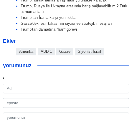
Trump: İsrail-Hamas anlaşması yürürlükte kalacak
Trump, Rusya ile Ukrayna arasında barış sağlayabilir mi? Türk
uzman anlattı
Trump’tan İran’a karşı yeni iddia!
Gazze'deki esir takasının siyasi ve stratejik mesajları
Trump'tan damadına ''İran'' görevi
Ekler
Amerika
ABD 1
Gazze
Siyonist İsrail
yorumunuz