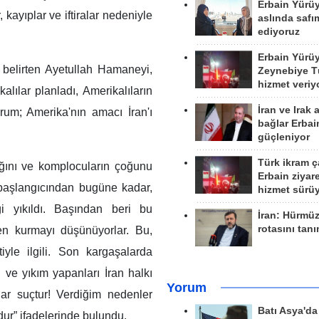
Erbain Yürü
 kayıplar ve iftiralar nedeniyle
aslında safım
ediyoruz
Erbain Yürü
belirten Ayetullah Hamaneyi,
Zeynebiye Tü
hizmet veriy
lılar planladı, Amerikalıların
İran ve Irak 
rum; Amerika'nın amacı İran'ı
bağlar Erbai
güçleniyor
Türk ikram ç
dığını ve komplocuların çoğunu
Erbain ziyare
 başlangıcından bugüne kadar,
hizmet sürü
 yıkıldı. Başından beri bu
İran: Hürmü
rotasını tan
en kurmayı düşünüyorlar. Bu,
yle ilgili. Son kargaşalarda
 ve yıkım yapanları İran halkı
Yorum
unlar suçtur! Verdiğim nedenler
Batı Asya'd
ur” ifadelerinde bulundu.