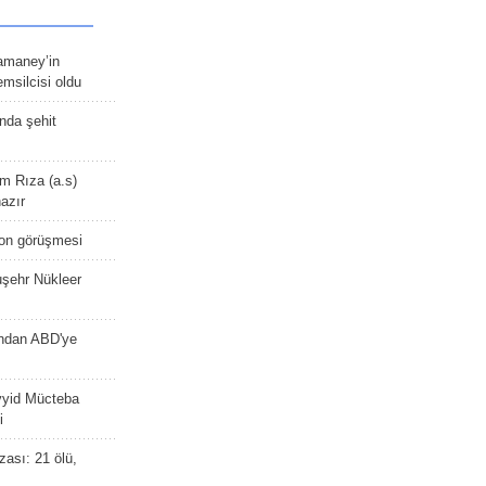
amaney’in
msilcisi oldu
ında şehit
m Rıza (a.s)
hazır
fon görüşmesi
uşehr Nükleer
'ndan ABD'ye
yyid Mücteba
i
zası: 21 ölü,