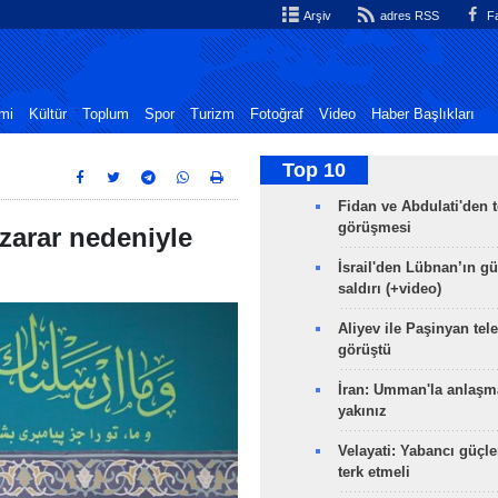
Arşiv
adres RSS
Fa
mi
Kültür
Toplum
Spor
Turizm
Fotoğraf
Video
Haber Başlıkları
Top 10
Fidan ve Abdulati'den t
görüşmesi
 zarar nedeniyle
İsrail'den Lübnan’ın g
saldırı (+video)
Aliyev ile Paşinyan tel
görüştü
İran: Umman'la anlaşm
yakınız
Velayati: Yabancı güçle
terk etmeli