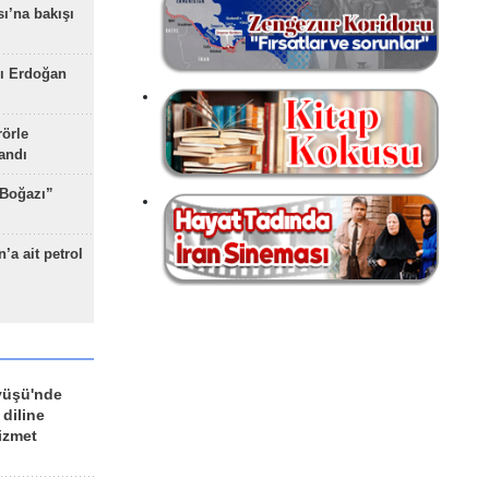
ı’na bakışı
ı Erdoğan
rörle
landı
 Boğazı”
’a ait petrol
yüşü'nde
 diline
izmet