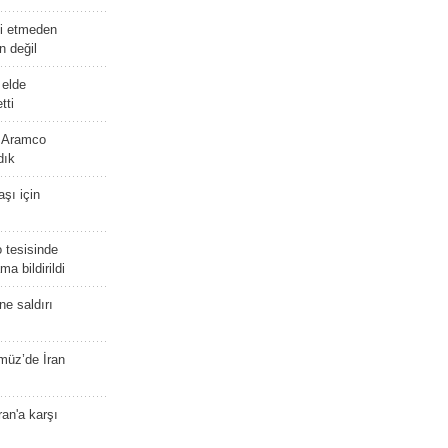
afi etmeden
 değil
 elde
tti
n Aramco
dık
şı için
 tesisinde
a bildirildi
ne saldırı
müz’de İran
an'a karşı