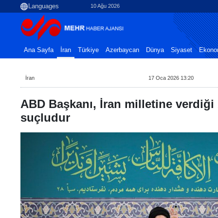
10 Ağu 2026
Ana Sayfa
İran
Türkiye
Azerbaycan
Dünya
Siyaset
Ekono
İran
17 Oca 2026 13:20
ABD Başkanı, İran milletine verdiği
suçludur