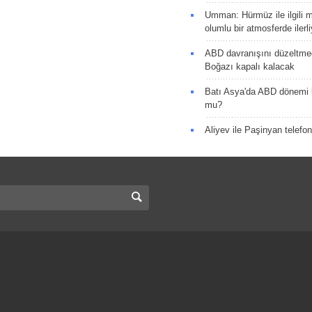
Umman: Hürmüz ile ilgili 
olumlu bir atmosferde ilerli
ABD davranışını düzeltm
Boğazı kapalı kalacak
Batı Asya'da ABD dönemi 
mu?
Aliyev ile Paşinyan telefo