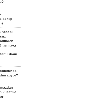
mu?
e
a bakışı
o)
n hesabı
lsuz
aadinden
ağılanmaya
fer: Erbain
ü
konusunda
dım atıyor?
kmazdan
an kuşatma
ar