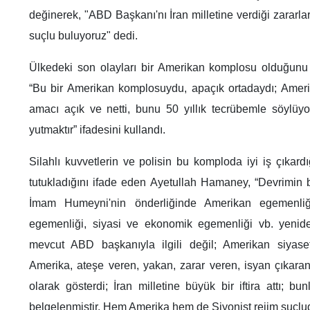
değinerek, "ABD Başkanı'nı İran milletine verdiği zararlar,
suçlu buluyoruz" dedi.
Ülkedeki son olayları bir Amerikan komplosu olduğunu 
“Bu bir Amerikan komplosuydu, apaçık ortadaydı; Amerika
amacı açık ve netti, bunu 50 yıllık tecrübemle söylüyo
yutmaktır” ifadesini kullandı.
Silahlı kuvvetlerin ve polisin bu komploda iyi iş çıkar
tutukladığını ifade eden Ayetullah Hamaney, “Devrimin
İmam Humeyni'nin önderliğinde Amerikan egemenliği
egemenliği, siyasi ve ekonomik egemenliği vb. yenid
mevcut ABD başkanıyla ilgili değil; Amerikan siyaseti
Amerika, ateşe veren, yakan, zarar veren, isyan çıkaran
olarak gösterdi; İran milletine büyük bir iftira attı; b
belgelenmiştir. Hem Amerika hem de Siyonist rejim suçlud