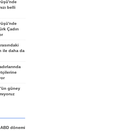
yüşü'nde
ızı belli
yüşü'nde
rk Çadırı
or
arasındaki
n ile daha da
adırlarında
tçilerine
yor
z'ün güney
ımıyoruz
a ABD dönemi