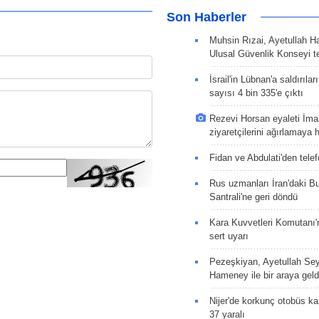
Son Haberler
Muhsin Rızai, Ayetullah H
Ulusal Güvenlik Konseyi te
İsrail'in Lübnan'a saldırılar
sayısı 4 bin 335'e çıktı
Rezevi Horsan eyaleti İma
ziyaretçilerini ağırlamaya 
Fidan ve Abdulati'den tele
Rus uzmanları İran'daki B
Santrali'ne geri döndü
Kara Kuvvetleri Komutanı
sert uyarı
Pezeşkiyan, Ayetullah Se
Hameney ile bir araya geld
Nijer'de korkunç otobüs ka
37 yaralı