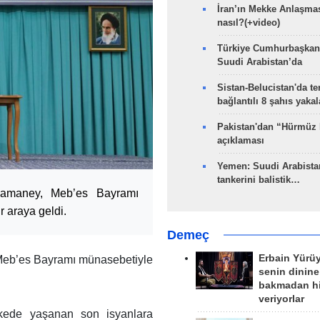
İran’ın Mekke Anlaşmas
nasıl?(+video)
Türkiye Cumhurbaşkan
Suudi Arabistan’da
Sistan-Belucistan'da te
bağlantılı 8 şahıs yaka
Pakistan'dan “Hürmüz
açıklaması
Yemen: Suudi Arabistan
tankerini balistik…
 Hamaney, Meb’es Bayramı
r araya geldi.
Demeç
Erbain Yürü
 Meb’es Bayramı münasebetiyle
senin dinine
bakmadan h
veriyorlar
kede yaşanan son isyanlara