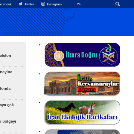
cebook
Twitter
Instagram
elefon
üneyine
efonda
aya çok
r bölgeyi