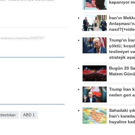
kapanıyor 
İran’ın Mekk
Anlaşması’n
nasıl?(+vide
Trump'ın İra
çöktü; koşu
teslimiyet v
stratejik aş
Bugün 20 Sa
Matem Gün
Trump İran 
neden geri a
Sahadaki çı
otestoları
ABD 1
İran’ı karad
hayaline kad