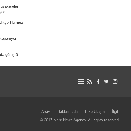
müzakereler
yor
edikçe Hürmüz
kapanıyor
nda görüştü
Arşiv
Hakkımızda
Bize Ulaşın
İlgili
© 2017 Mehr News Agency. All rights reserved