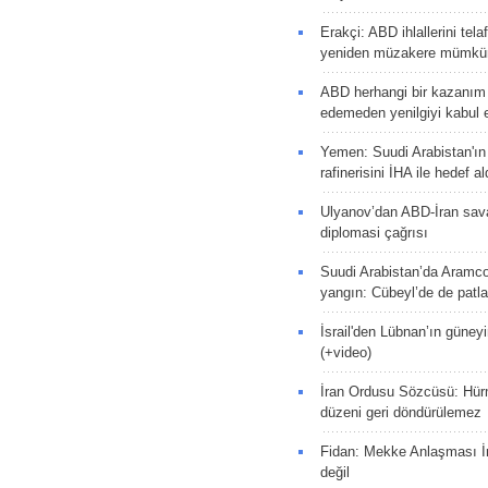
Erakçi: ABD ihlallerini tel
yeniden müzakere mümkün
ABD herhangi bir kazanım
edemeden yenilgiyi kabul e
Yemen: Suudi Arabistan'ı
rafinerisini İHA ile hedef al
Ulyanov’dan ABD-İran sava
diplomasi çağrısı
Suudi Arabistan’da Aramco
yangın: Cübeyl’de de patlam
İsrail'den Lübnan’ın güneyi
(+video)
İran Ordusu Sözcüsü: Hür
düzeni geri döndürülemez
Fidan: Mekke Anlaşması İr
değil