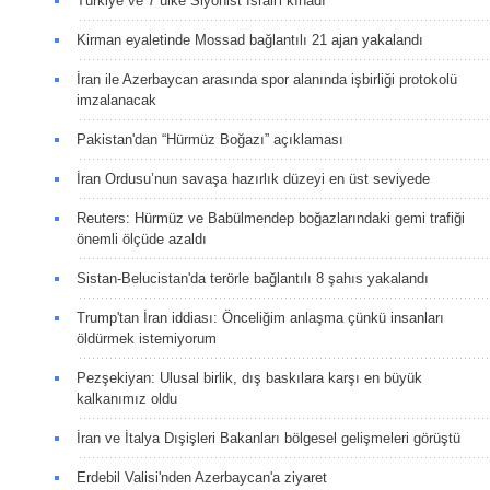
Türkiye ve 7 ülke Siyonist İsrail'i kınadı
Kirman eyaletinde Mossad bağlantılı 21 ajan yakalandı
İran ile Azerbaycan arasında spor alanında işbirliği protokolü
imzalanacak
Pakistan'dan “Hürmüz Boğazı” açıklaması
İran Ordusu’nun savaşa hazırlık düzeyi en üst seviyede
Reuters: Hürmüz ve Babülmendep boğazlarındaki gemi trafiği
önemli ölçüde azaldı
Sistan-Belucistan'da terörle bağlantılı 8 şahıs yakalandı
Trump'tan İran iddiası: Önceliğim anlaşma çünkü insanları
öldürmek istemiyorum
Pezşekiyan: Ulusal birlik, dış baskılara karşı en büyük
kalkanımız oldu
İran ve İtalya Dışişleri Bakanları bölgesel gelişmeleri görüştü
Erdebil Valisi'nden Azerbaycan'a ziyaret