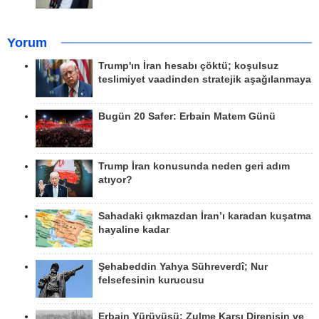
Yorum
Trump'ın İran hesabı çöktü; koşulsuz
teslimiyet vaadinden stratejik aşağılanmaya
Bugün 20 Safer: Erbain Matem Günü
Trump İran konusunda neden geri adım
atıyor?
Sahadaki çıkmazdan İran’ı karadan kuşatma
hayaline kadar
Şehabeddin Yahya Sühreverdî; Nur
felsefesinin kurucusu
Erbain Yürüyüşü: Zulme Karşı Direnişin ve