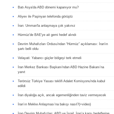
Batı Asya'da ABD dönemi kapanıyor mu?
Aliyev ile Paşinyan telefonda görüştü
İran: Umman'la anlaşmaya çok yakınız
Hürmüz'de BAE'ye ait gemi hedef alındı
Devrim Muhafızları Ordusu'ndan “Hürmüz” açıklaması: İran'ın
şartı belli oldu
Velayati: Yabancı güçler bölgeyi terk etmeli
İran Merkez Bankası Başkanı'ndan ABD Hazine Bakanı’na
yanıt
Terörsüz Türkiye Yasası teklifi Adalet Komisyonu'nda kabul
edildi
İran diyaloğa açık, ancak egemenliğinden taviz vermeyecek
İran’ın Mekke Anlaşması’na bakışı nasıl?(+video)
İran Devrim Muhafızları: ABD ve İsrail, İran’a karşı hedeflerine