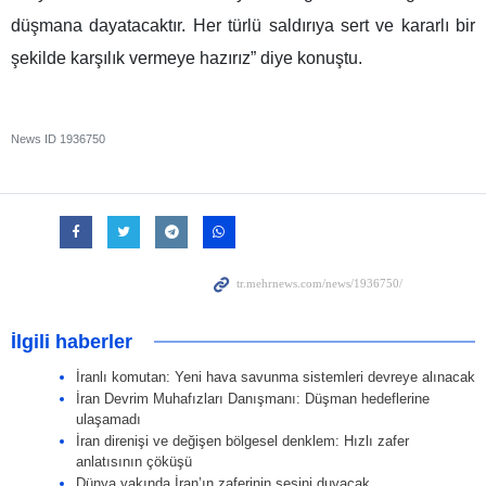
düşmana dayatacaktır. Her türlü saldırıya sert ve kararlı bir
şekilde karşılık vermeye hazırız” diye konuştu.
News ID
1936750
İlgili haberler
İranlı komutan: Yeni hava savunma sistemleri devreye alınacak
İran Devrim Muhafızları Danışmanı: Düşman hedeflerine
ulaşamadı
İran direnişi ve değişen bölgesel denklem: Hızlı zafer
anlatısının çöküşü
Dünya yakında İran’ın zaferinin sesini duyacak