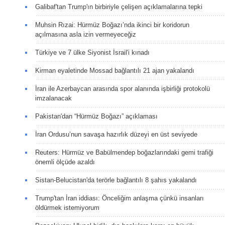
Galibaf'tan Trump'ın birbiriyle çelişen açıklamalarına tepki
Muhsin Rızai: Hürmüz Boğazı’nda ikinci bir koridorun
açılmasına asla izin vermeyeceğiz
Türkiye ve 7 ülke Siyonist İsrail'i kınadı
Kirman eyaletinde Mossad bağlantılı 21 ajan yakalandı
İran ile Azerbaycan arasında spor alanında işbirliği protokolü
imzalanacak
Pakistan'dan “Hürmüz Boğazı” açıklaması
İran Ordusu’nun savaşa hazırlık düzeyi en üst seviyede
Reuters: Hürmüz ve Babülmendep boğazlarındaki gemi trafiği
önemli ölçüde azaldı
Sistan-Belucistan'da terörle bağlantılı 8 şahıs yakalandı
Trump'tan İran iddiası: Önceliğim anlaşma çünkü insanları
öldürmek istemiyorum