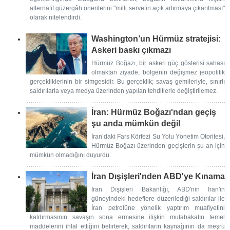
alternatif güzergâh önerilerini "milli servetin açık artırmaya çıkarılması"
olarak nitelendirdi.
Washington’un Hürmüz stratejisi:
Askeri baskı çıkmazı
Hürmüz Boğazı, bir askeri güç gösterisi sahası
olmaktan ziyade, bölgenin değişmez jeopolitik
gerçekliklerinin bir simgesidir. Bu gerçeklik; savaş gemileriyle, sınırlı
saldırılarla veya medya üzerinden yapılan tehditlerle değiştirilemez.
İran: Hürmüz Boğazı'ndan geçiş
şu anda mümkün değil
İran’daki Fars Körfezi Su Yolu Yönetim Otoritesi,
Hürmüz Boğazı üzerinden geçişlerin şu an için
mümkün olmadığını duyurdu.
İran Dışişleri'nden ABD'ye Kınama
İran Dışişleri Bakanlığı, ABD'nin İran'ın
güneyindeki hedeflere düzenlediği saldırılar ile
İran petrolüne yönelik yaptırım muafiyetini
kaldırmasının savaşın sona ermesine ilişkin mutabakatın temel
maddelerini ihlal ettiğini belirterek, saldırıların kaynağının da meşru