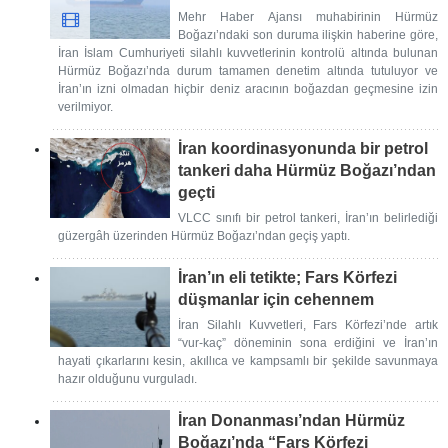
Mehr Haber Ajansı muhabirinin Hürmüz
Boğazı’ndaki son duruma ilişkin haberine göre,
İran İslam Cumhuriyeti silahlı kuvvetlerinin kontrolü altında bulunan
Hürmüz Boğazı’nda durum tamamen denetim altında tutuluyor ve
İran’ın izni olmadan hiçbir deniz aracının boğazdan geçmesine izin
verilmiyor.
İran koordinasyonunda bir petrol
tankeri daha Hürmüz Boğazı’ndan
geçti
VLCC sınıfı bir petrol tankeri, İran’ın belirlediği
güzergâh üzerinden Hürmüz Boğazı’ndan geçiş yaptı.
İran’ın eli tetikte; Fars Körfezi
düşmanlar için cehennem
İran Silahlı Kuvvetleri, Fars Körfezi’nde artık
“vur-kaç” döneminin sona erdiğini ve İran’ın
hayati çıkarlarını kesin, akıllıca ve kampsamlı bir şekilde savunmaya
hazır olduğunu vurguladı.
İran Donanması’ndan Hürmüz
Boğazı’nda “Fars Körfezi