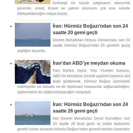
herhangi bir büyük çatışmanın ekonomik
güvenlik, enerji, ticaret ve yatırım alanlarını çok kısa sürede
etkileyebileceğini ortaya koydu.
İran: Hürmüz Boğazı'ndan son 24
saatte 20 gemi geçti
Devrim Muhafızları Ordusu Donanması, son 24
saatte Hürmüz Boğazı'ndan 20 geminin geçiş
yaptığını duyurdu.
İran'dan ABD'ye meydan okuma
Fars Körfezi Deniz Yolu Yönetim Kurumu,
ABD’nin kendisine yönelik yaptırım kararına sert
tepki göstererek, Hürmüz Boğazı üzerindeki
hakimiyetin ne sahada ne de diplomasi masasında sağlanabildiğini,
yaptırımlarla da sağlanamayacağını vurguladı.
İran: Hürmüz Boğazı'ndan son 24
saatte 26 gemi geçti
İran Devrim Muhafızları Deniz Kuvvetleri, son
24 saatte 26 ticari gemi ve petrol tankerinin
gerekli izinler alınarak Hürmüz Boğazı’ndan güvenli koridor üzerinden