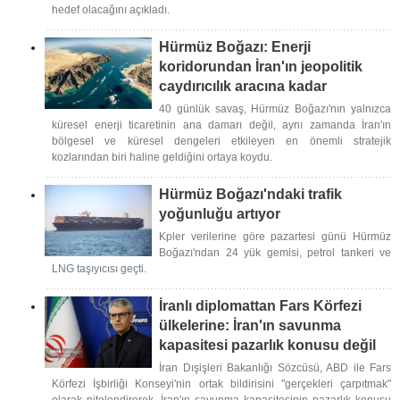
hedef olacağını açıkladı.
Hürmüz Boğazı: Enerji
koridorundan İran'ın jeopolitik
caydırıcılık aracına kadar
40 günlük savaş, Hürmüz Boğazı'nın yalnızca
küresel enerji ticaretinin ana damarı değil, aynı zamanda İran'ın
bölgesel ve küresel dengeleri etkileyen en önemli stratejik
kozlarından biri haline geldiğini ortaya koydu.
Hürmüz Boğazı'ndaki trafik
yoğunluğu artıyor
Kpler verilerine göre pazartesi günü Hürmüz
Boğazı'ndan 24 yük gemisi, petrol tankeri ve
LNG taşıyıcısı geçti.
İranlı diplomattan Fars Körfezi
ülkelerine: İran'ın savunma
kapasitesi pazarlık konusu değil
İran Dışişleri Bakanlığı Sözcüsü, ABD ile Fars
Körfezi İşbirliği Konseyi'nin ortak bildirisini "gerçekleri çarpıtmak"