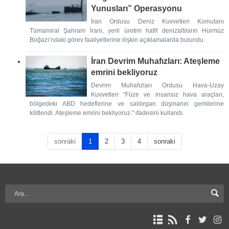
Yunusları” Operasyonu
İran Ordusu Deniz Kuvvetleri Komutanı
Tümamiral Şahram İrani, yerli üretim hafif denizaltıların Hürmüz
Boğazı’ndaki görev faaliyetlerine ilişkin açıklamalarda bulundu.
İran Devrim Muhafızları: Ateşleme
emrini bekliyoruz
Devrim Muhafızları Ordusu Hava-Uzay
Kuvvetleri "Füze ve insansız hava araçları,
bölgedeki ABD hedeflerine ve saldırgan düşmanın gemilerine
kilitlendi. Ateşleme emrini bekliyoruz." ifadesini kullandı.
sonraki
1
2
3
4
sonraki