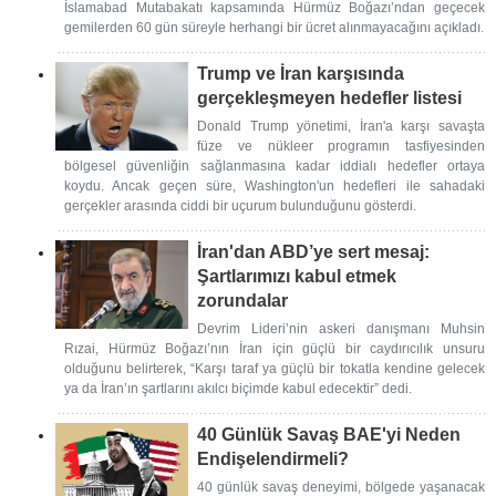
İslamabad Mutabakatı kapsamında Hürmüz Boğazı’ndan geçecek
gemilerden 60 gün süreyle herhangi bir ücret alınmayacağını açıkladı.
Trump ve İran karşısında
gerçekleşmeyen hedefler listesi
Donald Trump yönetimi, İran'a karşı savaşta
füze ve nükleer programın tasfiyesinden
bölgesel güvenliğin sağlanmasına kadar iddialı hedefler ortaya
koydu. Ancak geçen süre, Washington'un hedefleri ile sahadaki
gerçekler arasında ciddi bir uçurum bulunduğunu gösterdi.
İran'dan ABD’ye sert mesaj:
Şartlarımızı kabul etmek
zorundalar
Devrim Lideri’nin askeri danışmanı Muhsin
Rızai, Hürmüz Boğazı’nın İran için güçlü bir caydırıcılık unsuru
olduğunu belirterek, “Karşı taraf ya güçlü bir tokatla kendine gelecek
ya da İran’ın şartlarını akılcı biçimde kabul edecektir” dedi.
40 Günlük Savaş BAE'yi Neden
Endişelendirmeli?
40 günlük savaş deneyimi, bölgede yaşanacak