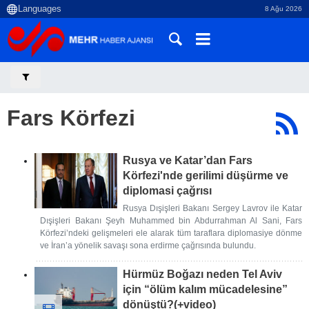
8 Ağu 2026
Fars Körfezi
Rusya ve Katar’dan Fars
Körfezi'nde gerilimi düşürme ve
diplomasi çağrısı
Rusya Dışişleri Bakanı Sergey Lavrov ile Katar
Dışişleri Bakanı Şeyh Muhammed bin Abdurrahman Al Sani, Fars
Körfezi’ndeki gelişmeleri ele alarak tüm taraflara diplomasiye dönme
ve İran’a yönelik savaşı sona erdirme çağrısında bulundu.
Hürmüz Boğazı neden Tel Aviv
için “ölüm kalım mücadelesine”
dönüştü?(+video)