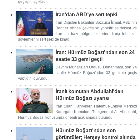
geçtiğini açıkladı.
İran’dan ABD’ye sert tepki
İran Dışişleri Bakanlığı Sözcüsü İsmail, ABD’nin
Bender Abbas çevresine yönelik saldırısını ve
İran ile bazı bölge ülkelerine karşı tehditkâr
söylemlerini sert şekilde kınadı.
İran: Hürmüz Boğazı'ndan son 24
saatte 33 gemi geçti
Devrim Muhafızları Ordusu Donanması, son 24
saatte Hürmüz Boğazı'ndan 33 geminin geçiş
yaptığını duyurdu.
İranlı komutan Abdullahi'den
Hürmüz Boğazı uyarısı
İran Silahlı Kuvvetleri Hatemü'l-Enbiya Merkezi
Karargahı Komutanı Tümgeneral Ali Abdullahi,
Hürmüz Boğazı konusunda önemli açıklamada bulundu.
Hürmüz Boğazı'ndan son
görüntüler; Herşey kontrol altında