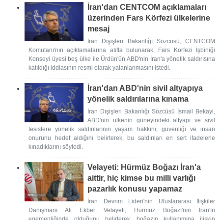
İran'dan CENTCOM açıklamaları
üzerinden Fars Körfezi ülkelerine
mesaj
İran Dışişleri Bakanlığı Sözcüsü, CENTCOM
Komutanı'nın açıklamalarına atıfta bulunarak, Fars Körfezi İşbirliği
Konseyi üyesi beş ülke ile Ürdün'ün ABD'nin İran'a yönelik saldırısına
katıldığı iddiasının resmi olarak yalanlanmasını istedi.
İran'dan ABD'nin sivil altyapıya
yönelik saldırılarına kınama
İran Dışişleri Bakanlığı Sözcüsü İsmail Bekayi,
ABD'nin ülkenin güneyindeki altyapı ve sivil
tesislere yönelik saldırılarının yaşam hakkını, güvenliği ve insan
onurunu hedef aldığını belirterek, bu saldırıları en sert ifadelerle
kınadıklarını söyledi.
Velayeti: Hürmüz Boğazı İran'a
aittir, hiç kimse bu milli varlığı
pazarlık konusu yapamaz
İran Devrim Lideri'nin Uluslararası İlişkiler
Danışmanı Ali Ekber Velayeti, Hürmüz Boğazı'nın İran'ın
egemenliğinde olduğunu belirterek, boğazın kullanımına ilişkin