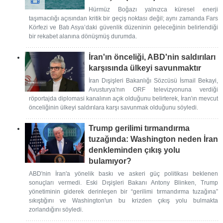
Hürmüz Boğazı yalnızca küresel enerji
taşımacılığı açısından kritik bir geçiş noktası değil; aynı zamanda Fars
Körfezi ve Batı Asya’daki güvenlik düzeninin geleceğinin belirlendiği
bir rekabet alanına dönüşmüş durumda.
İran'ın önceliği, ABD'nin saldırıları
karşısında ülkeyi savunmaktır
İran Dışişleri Bakanlığı Sözcüsü İsmail Bekayi,
Avusturya'nın ORF televizyonuna verdiği
röportajda diplomasi kanalının açık olduğunu belirterek, İran'ın mevcut
önceliğinin ülkeyi saldırılara karşı savunmak olduğunu söyledi.
Trump gerilimi tırmandırma
tuzağında: Washington neden İran
denkleminden çıkış yolu
bulamıyor?
ABD'nin İran'a yönelik baskı ve askeri güç politikası beklenen
sonuçları vermedi. Eski Dışişleri Bakanı Antony Blinken, Trump
yönetiminin giderek derinleşen bir “gerilimi tırmandırma tuzağına”
sıkıştığını ve Washington'un bu krizden çıkış yolu bulmakta
zorlandığını söyledi.