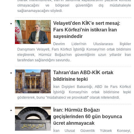
olarak nitelendirerek, İran'ın savunma kapasitesinin pazarlık konusu
olmayacağını ve bölgesel güvenliğin dış müdahaleyle
sağlanamayacağını söyledi.
Velayeti'den KİK'e sert mesaj:
Fars Körfezi'nin istikrarı İran
sayesindedir
Devrim Lideri'nin Uluslararası İlişkiler
Danışmanı Velayeti, Fars Körfezi İşbirliği Konseyi'nin ortak bildirisini
eleştirerek, Hürmüz Boğazı'nın güvenliğinin uzun yıllardır İran
tarafından sağlandığını savundu.
Tahran'dan ABD-KİK ortak
bildirisine tepki
İran Dışişleri Bakanlığı, ABD ile Fars Körfezi
İşbirliği Konseyi'nin ortak bildirisine tepki
göstererek, bunu "müdahaleci ve provokatif" olarak nitelendirdi.
İran: Hürmüz Boğazı
geçişlerinden 60 gün boyunca
ücret alınmayacak
İran Ulusal Güvenlik Yüksek Konseyi,