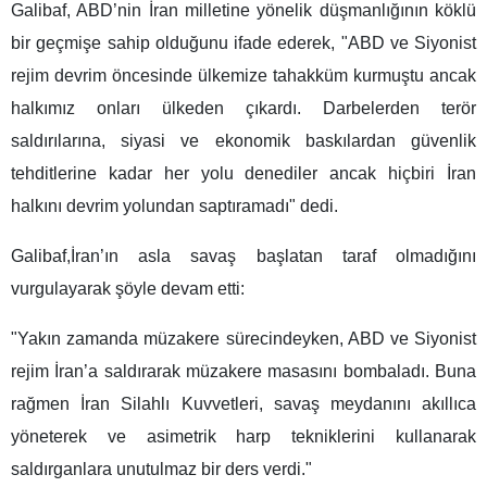
Galibaf, ABD’nin İran milletine yönelik düşmanlığının köklü
bir geçmişe sahip olduğunu ifade ederek, "ABD ve Siyonist
rejim devrim öncesinde ülkemize tahakküm kurmuştu ancak
halkımız onları ülkeden çıkardı. Darbelerden terör
saldırılarına, siyasi ve ekonomik baskılardan güvenlik
tehditlerine kadar her yolu denediler ancak hiçbiri İran
halkını devrim yolundan saptıramadı" dedi.
Galibaf,İran’ın asla savaş başlatan taraf olmadığını
vurgulayarak şöyle devam etti:
"Yakın zamanda müzakere sürecindeyken, ABD ve Siyonist
rejim İran’a saldırarak müzakere masasını bombaladı. Buna
rağmen İran Silahlı Kuvvetleri, savaş meydanını akıllıca
yöneterek ve asimetrik harp tekniklerini kullanarak
saldırganlara unutulmaz bir ders verdi."