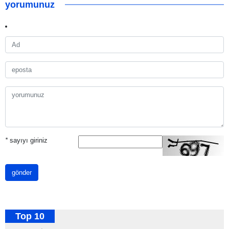
yorumunuz
*
sayıyı giriniz
gönder
Top 10