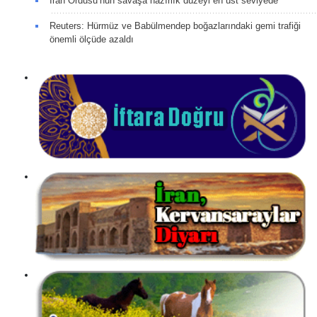
İran Ordusu’nun savaşa hazırlık düzeyi en üst seviyede
Reuters: Hürmüz ve Babülmendep boğazlarındaki gemi trafiği
önemli ölçüde azaldı