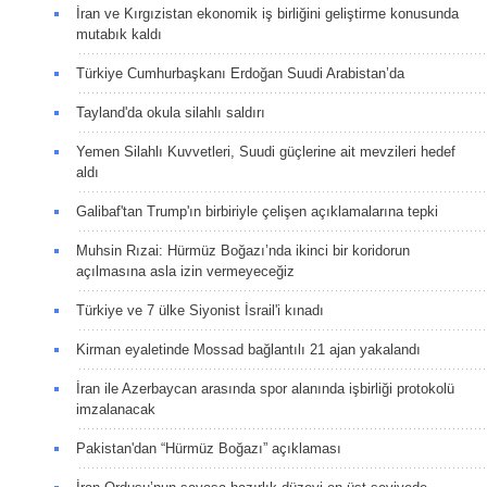
İran ve Kırgızistan ekonomik iş birliğini geliştirme konusunda
mutabık kaldı
Türkiye Cumhurbaşkanı Erdoğan Suudi Arabistan’da
Tayland'da okula silahlı saldırı
Yemen Silahlı Kuvvetleri, Suudi güçlerine ait mevzileri hedef
aldı
Galibaf'tan Trump'ın birbiriyle çelişen açıklamalarına tepki
Muhsin Rızai: Hürmüz Boğazı’nda ikinci bir koridorun
açılmasına asla izin vermeyeceğiz
Türkiye ve 7 ülke Siyonist İsrail'i kınadı
Kirman eyaletinde Mossad bağlantılı 21 ajan yakalandı
İran ile Azerbaycan arasında spor alanında işbirliği protokolü
imzalanacak
Pakistan'dan “Hürmüz Boğazı” açıklaması