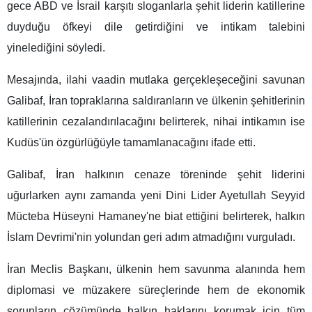
gece ABD ve İsrail karşıtı sloganlarla şehit liderin katillerine
duyduğu öfkeyi dile getirdiğini ve intikam talebini
yinelediğini söyledi.
Mesajında, ilahi vaadin mutlaka gerçekleşeceğini savunan
Galibaf, İran topraklarına saldıranların ve ülkenin şehitlerinin
katillerinin cezalandırılacağını belirterek, nihai intikamın ise
Kudüs'ün özgürlüğüyle tamamlanacağını ifade etti.
Galibaf, İran halkının cenaze töreninde şehit liderini
uğurlarken aynı zamanda yeni Dini Lider Ayetullah Seyyid
Mücteba Hüseyni Hamaney'ne biat ettiğini belirterek, halkın
İslam Devrimi'nin yolundan geri adım atmadığını vurguladı.
İran Meclis Başkanı, ülkenin hem savunma alanında hem
diplomasi ve müzakere süreçlerinde hem de ekonomik
sorunların çözümünde halkın haklarını korumak için tüm