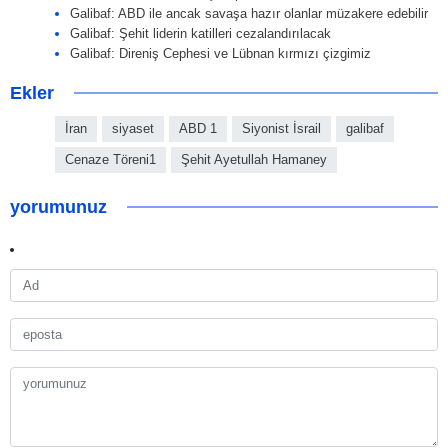
Galibaf: ABD ile ancak savaşa hazır olanlar müzakere edebilir
Galibaf: Şehit liderin katilleri cezalandırılacak
Galibaf: Direniş Cephesi ve Lübnan kırmızı çizgimiz
Ekler
İran
siyaset
ABD 1
Siyonist İsrail
galibaf
Cenaze Töreni1
Şehit Ayetullah Hamaney
yorumunuz