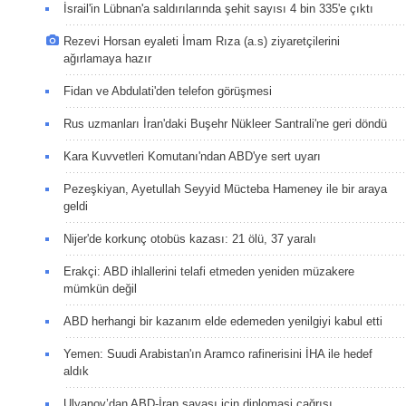
İsrail'in Lübnan'a saldırılarında şehit sayısı 4 bin 335'e çıktı
Rezevi Horsan eyaleti İmam Rıza (a.s) ziyaretçilerini
ağırlamaya hazır
Fidan ve Abdulati'den telefon görüşmesi
Rus uzmanları İran'daki Buşehr Nükleer Santrali'ne geri döndü
Kara Kuvvetleri Komutanı'ndan ABD'ye sert uyarı
Pezeşkiyan, Ayetullah Seyyid Mücteba Hameney ile bir araya
geldi
Nijer'de korkunç otobüs kazası: 21 ölü, 37 yaralı
Erakçi: ABD ihlallerini telafi etmeden yeniden müzakere
mümkün değil
ABD herhangi bir kazanım elde edemeden yenilgiyi kabul etti
Yemen: Suudi Arabistan'ın Aramco rafinerisini İHA ile hedef
aldık
Ulyanov’dan ABD-İran savaşı için diplomasi çağrısı