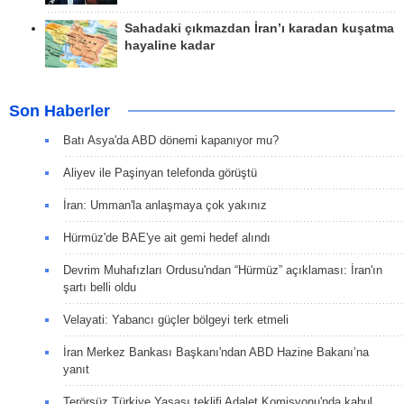
Sahadaki çıkmazdan İran’ı karadan kuşatma
hayaline kadar
Son Haberler
Batı Asya'da ABD dönemi kapanıyor mu?
Aliyev ile Paşinyan telefonda görüştü
İran: Umman'la anlaşmaya çok yakınız
Hürmüz'de BAE'ye ait gemi hedef alındı
Devrim Muhafızları Ordusu'ndan “Hürmüz” açıklaması: İran'ın
şartı belli oldu
Velayati: Yabancı güçler bölgeyi terk etmeli
İran Merkez Bankası Başkanı'ndan ABD Hazine Bakanı’na
yanıt
Terörsüz Türkiye Yasası teklifi Adalet Komisyonu'nda kabul