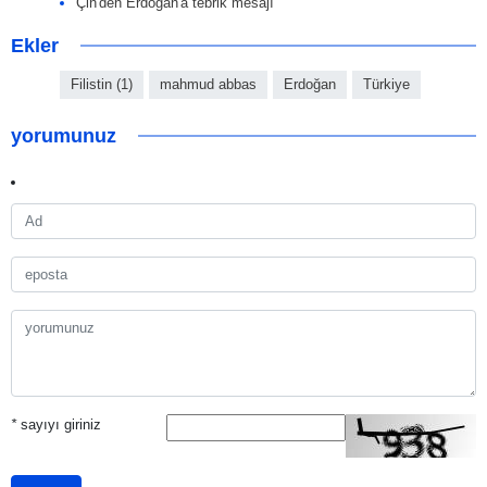
Çin'den Erdoğan'a tebrik mesajı
Ekler
Filistin (1)
mahmud abbas
Erdoğan
Türkiye
yorumunuz
*
sayıyı giriniz