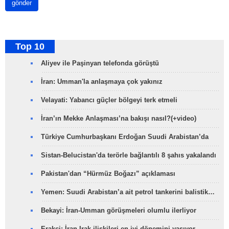
gönder
Top 10
Aliyev ile Paşinyan telefonda görüştü
İran: Umman'la anlaşmaya çok yakınız
Velayati: Yabancı güçler bölgeyi terk etmeli
İran’ın Mekke Anlaşması’na bakışı nasıl?(+video)
Türkiye Cumhurbaşkanı Erdoğan Suudi Arabistan’da
Sistan-Belucistan'da terörle bağlantılı 8 şahıs yakalandı
Pakistan'dan “Hürmüz Boğazı” açıklaması
Yemen: Suudi Arabistan’a ait petrol tankerini balistik…
Bekayi: İran-Umman görüşmeleri olumlu ilerliyor
Erakçi: İran-Irak ilişkileri en iyi dönemini yaşıyor