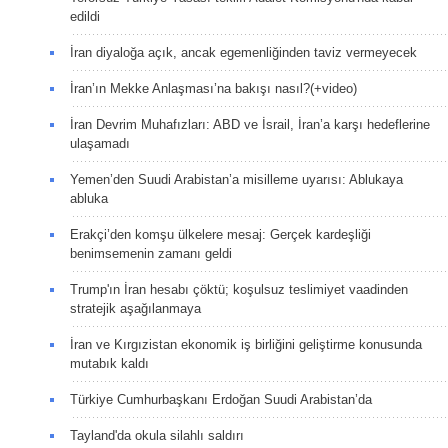
edildi
İran diyaloğa açık, ancak egemenliğinden taviz vermeyecek
İran’ın Mekke Anlaşması’na bakışı nasıl?(+video)
İran Devrim Muhafızları: ABD ve İsrail, İran’a karşı hedeflerine
ulaşamadı
Yemen’den Suudi Arabistan’a misilleme uyarısı: Ablukaya
abluka
Erakçi’den komşu ülkelere mesaj: Gerçek kardeşliği
benimsemenin zamanı geldi
Trump'ın İran hesabı çöktü; koşulsuz teslimiyet vaadinden
stratejik aşağılanmaya
İran ve Kırgızistan ekonomik iş birliğini geliştirme konusunda
mutabık kaldı
Türkiye Cumhurbaşkanı Erdoğan Suudi Arabistan’da
Tayland'da okula silahlı saldırı