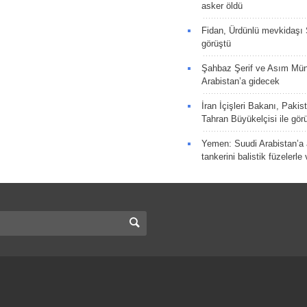
asker öldü
Fidan, Ürdünlü mevkidaşı S
görüştü
Şahbaz Şerif ve Asım Müni
Arabistan’a gidecek
İran İçişleri Bakanı, Pakis
Tahran Büyükelçisi ile gör
Yemen: Suudi Arabistan’a a
tankerini balistik füzelerle