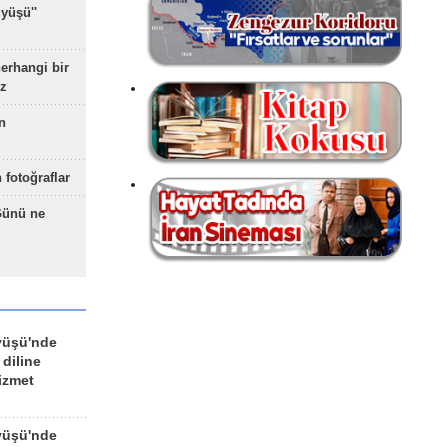
yüşü''
herhangi bir
z
n
 fotoğraflar
Günü ne
yüşü'nde
 diline
izmet
yüşü'nde