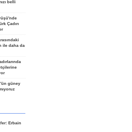
ızı belli
yüşü'nde
rk Çadırı
or
arasındaki
n ile daha da
adırlarında
tçilerine
yor
z'ün güney
ımıyoruz
fer: Erbain
ü