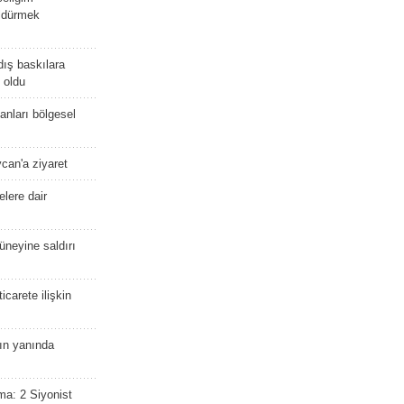
öldürmek
dış baskılara
 oldu
kanları bölgesel
ycan'a ziyaret
lere dair
güneyine saldırı
icarete ilişkin
nın yanında
ma: 2 Siyonist