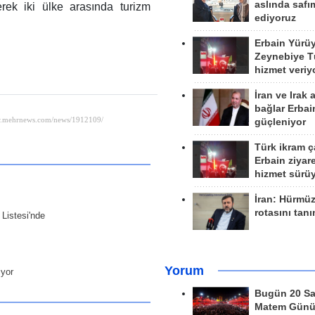
aslında safım
erek iki ülke arasında turizm
ediyoruz
Erbain Yürü
Zeynebiye Tü
hizmet veriy
İran ve Irak 
bağlar Erbai
güçleniyor
Türk ikram ç
Erbain ziyare
hizmet sürü
İran: Hürmü
rotasını tan
Listesi'nde
Yorum
iyor
Bugün 20 Sa
Matem Gün