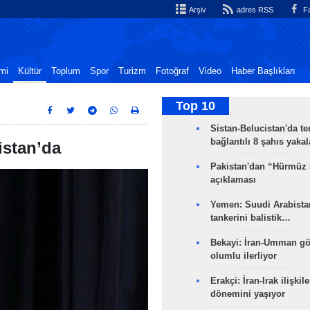
Arşiv
adres RSS
Fa
mi
Kültür
Toplum
Spor
Turizm
Fotoğraf
Video
Haber Başlıkları
Top 10
Sistan-Belucistan'da te
bağlantılı 8 şahıs yaka
istan’da
Pakistan'dan “Hürmüz
açıklaması
Yemen: Suudi Arabistan
tankerini balistik…
Bekayi: İran-Umman gö
olumlu ilerliyor
Erakçi: İran-Irak ilişkile
dönemini yaşıyor