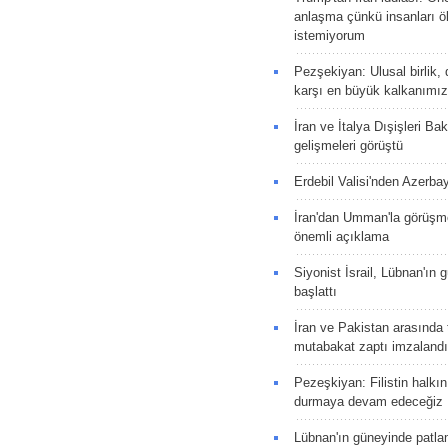
anlaşma çünkü insanları 
istemiyorum
Pezşekiyan: Ulusal birlik, 
karşı en büyük kalkanımız
İran ve İtalya Dışişleri Ba
gelişmeleri görüştü
Erdebil Valisi'nden Azerba
İran'dan Umman'la görüşme
önemli açıklama
Siyonist İsrail, Lübnan'ın 
başlattı
İran ve Pakistan arasında t
mutabakat zaptı imzalandı
Pezeşkiyan: Filistin halkı
durmaya devam edeceğiz
Lübnan'ın güneyinde patla