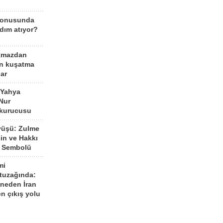
konusunda
dım atıyor?
kmazdan
an kuşatma
ar
 Yahya
Nur
 kurucusu
yüşü: Zulme
şin ve Hakkı
 Sembolü
mi
 tuzağında:
neden İran
n çıkış yolu