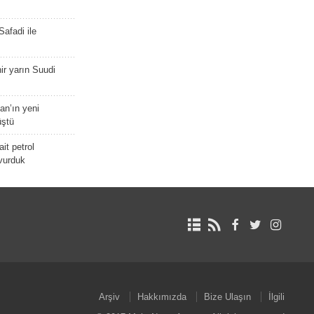
afadi ile
r yarın Suudi
tan’ın yeni
üştü
it petrol
 vurduk
Arşiv
Hakkımızda
Bize Ulaşın
İlgili