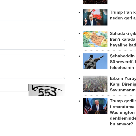
Trump İran 
neden geri a
Sahadaki çı
İran’ı karad
hayaline kad
Şehabeddin
Sühreverdî; 
felsefesinin
Erbain Yürü
Karşı Direni
Savunmanın
Trump gerili
tırmandırma
Washington 
denkleminde
bulamıyor?