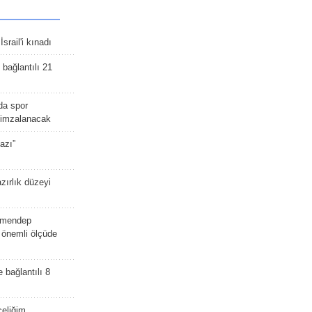
srail'i kınadı
bağlantılı 21
da spor
ü imzalanacak
azı”
zırlık düzeyi
lmendep
i önemli ölçüde
e bağlantılı 8
celiğim