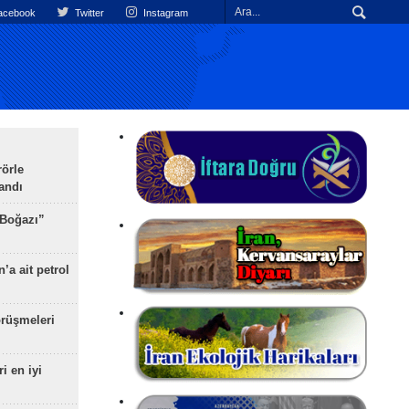
cebook
Twitter
Instagram
rörle
landı
 Boğazı”
’a ait petrol
rüşmeleri
ri en iyi