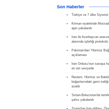
Son Haberler
Türkiye ve 7 ülke Siyonist İ
Kirman eyaletinde Mossad 
ajan yakalandı
İran ile Azerbaycan arasın
alanında işbirliği protokol
Pakistan'dan “Hürmüz Boğ
açıklaması
İran Ordusu’nun savaşa ha
en üst seviyede
Reuters: Hürmüz ve Babü
boğazlarındaki gemi trafiğ
azaldı
Sistan-Belucistan'da terörl
şahıs yakalandı
Trump'tan İran iddiası: Ön