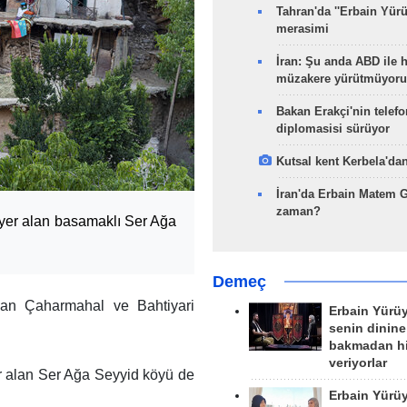
Tahran'da ''Erbain Yürü
merasimi
İran: Şu anda ABD ile 
müzakere yürütmüyoru
Bakan Erakçi'nin telefo
diplomasisi sürüyor
Kutsal kent Kerbela'dan
İran'da Erbain Matem 
zaman?
 yer alan basamaklı Ser Ağa
Demeç
olan Çaharmahal ve Bahtiyari
Erbain Yürü
senin dinine
bakmadan h
veriyorlar
r alan Ser Ağa Seyyid köyü de
Erbain Yürü