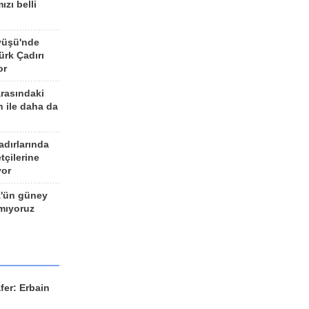
ızı belli
yüşü'nde
rk Çadırı
or
arasındaki
n ile daha da
adırlarında
tçilerine
yor
z'ün güney
ımıyoruz
fer: Erbain
ü