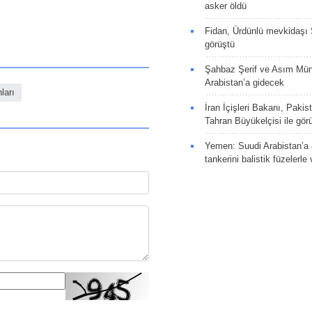
asker öldü
Fidan, Ürdünlü mevkidaşı S
görüştü
Şahbaz Şerif ve Asım Müni
Arabistan’a gidecek
ları
İran İçişleri Bakanı, Pakis
Tahran Büyükelçisi ile gör
Yemen: Suudi Arabistan’a a
tankerini balistik füzelerle