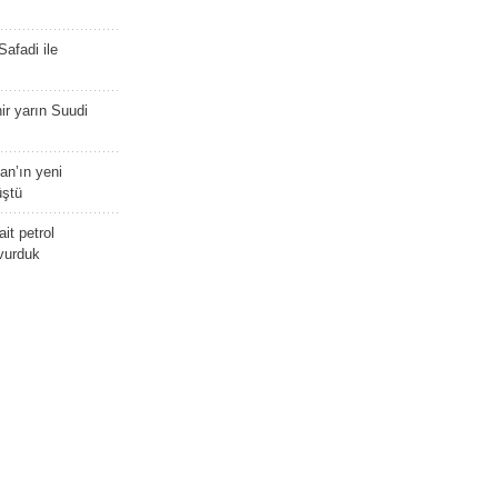
afadi ile
r yarın Suudi
tan’ın yeni
üştü
it petrol
 vurduk