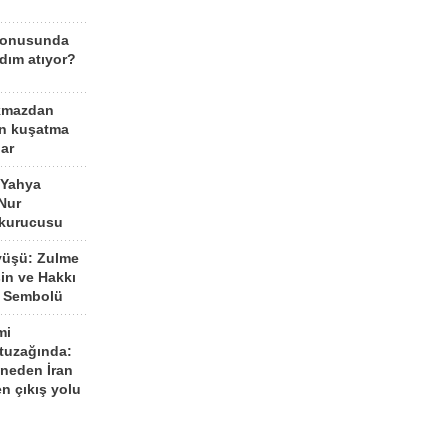
konusunda
dım atıyor?
kmazdan
an kuşatma
ar
 Yahya
Nur
 kurucusu
yüşü: Zulme
şin ve Hakkı
 Sembolü
mi
 tuzağında:
neden İran
n çıkış yolu