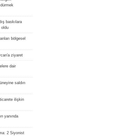
öldürmek
dış baskılara
 oldu
kanları bölgesel
ycan'a ziyaret
lere dair
güneyine saldırı
icarete ilişkin
nın yanında
ma: 2 Siyonist