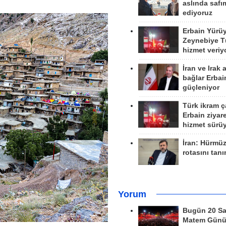
aslında safım
ediyoruz
Erbain Yürü
Zeynebiye Tü
hizmet veriy
İran ve Irak 
bağlar Erbai
güçleniyor
Türk ikram ç
Erbain ziyare
hizmet sürü
İran: Hürmü
rotasını tan
Yorum
Bugün 20 Sa
Matem Gün