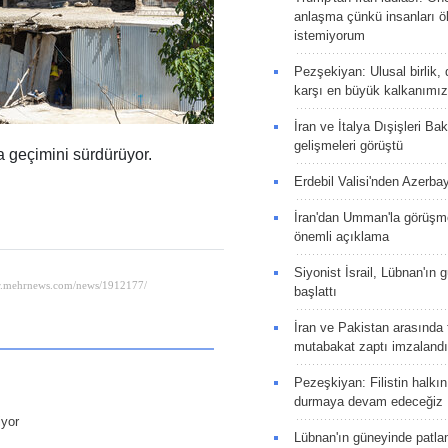
anlaşma çünkü insanları 
istemiyorum
Pezşekiyan: Ulusal birlik, 
karşı en büyük kalkanımız
İran ve İtalya Dışişleri Ba
gelişmeleri görüştü
la geçimini sürdürüyor.
Erdebil Valisi'nden Azerba
İran'dan Umman'la görüşme
önemli açıklama
Siyonist İsrail, Lübnan'ın 
başlattı
İran ve Pakistan arasında t
mutabakat zaptı imzalandı
Pezeşkiyan: Filistin halkı
durmaya devam edeceğiz
iyor
Lübnan'ın güneyinde patla