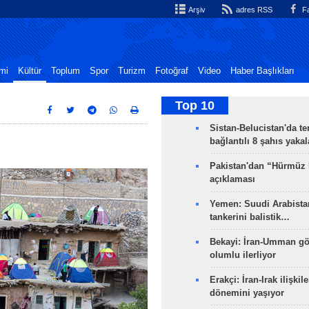
Arşiv
adres RSS
Fa
mi
Kültür
Toplum
Spor
Turizm
Fotoğraf
Video
Haber Başlıkları
Top 10
Sistan-Belucistan'da te
bağlantılı 8 şahıs yaka
Pakistan'dan “Hürmüz
açıklaması
Yemen: Suudi Arabistan
tankerini balistik…
Bekayi: İran-Umman gö
olumlu ilerliyor
Erakçi: İran-Irak ilişkile
dönemini yaşıyor