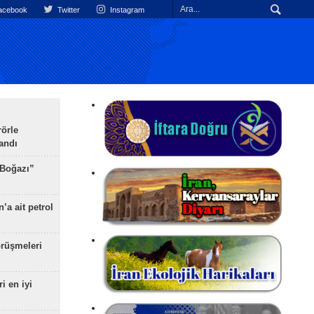
cebook
Twitter
Instagram
rörle
landı
 Boğazı”
’a ait petrol
rüşmeleri
ri en iyi