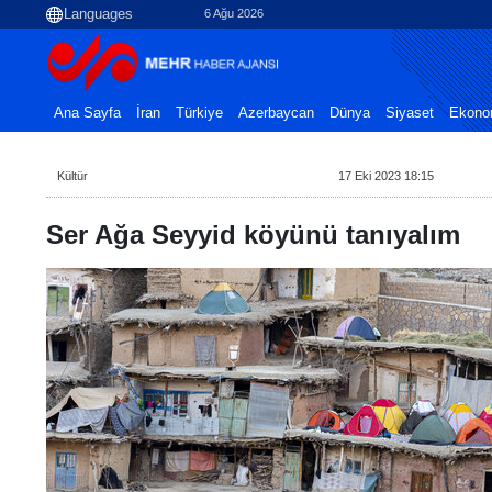
6 Ağu 2026
Ana Sayfa
İran
Türkiye
Azerbaycan
Dünya
Siyaset
Ekono
Kültür
17 Eki 2023 18:15
Ser Ağa Seyyid köyünü tanıyalım