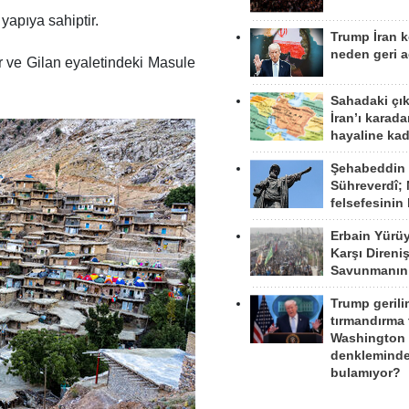
yapıya sahiptir.
Trump İran 
neden geri a
 ve Gilan eyaletindeki Masule
Sahadaki çı
İran’ı karad
hayaline kad
Şehabeddin
Sühreverdî; 
felsefesinin
Erbain Yürü
Karşı Direni
Savunmanın
Trump gerili
tırmandırma
Washington 
denkleminde
bulamıyor?