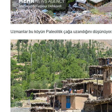
Uzmanlar bu köyün Paleolitik çağa uzandığını düşünüyor