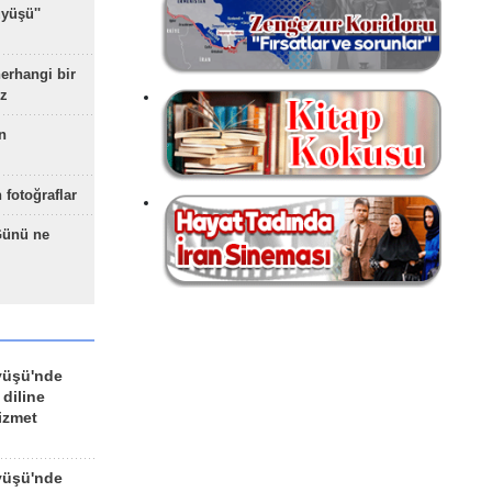
yüşü''
herhangi bir
z
n
 fotoğraflar
Günü ne
yüşü'nde
 diline
izmet
yüşü'nde