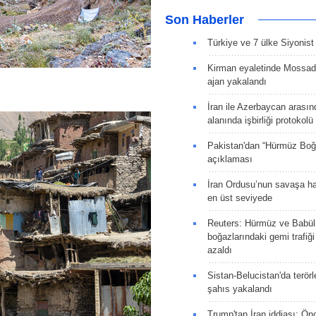
Son Haberler
Türkiye ve 7 ülke Siyonist İ
Kirman eyaletinde Mossad 
ajan yakalandı
.
İran ile Azerbaycan arasın
alanında işbirliği protokol
Pakistan'dan “Hürmüz Boğ
açıklaması
İran Ordusu’nun savaşa ha
en üst seviyede
Reuters: Hürmüz ve Babü
boğazlarındaki gemi trafiğ
azaldı
Sistan-Belucistan'da terörl
şahıs yakalandı
Trump'tan İran iddiası: Ön