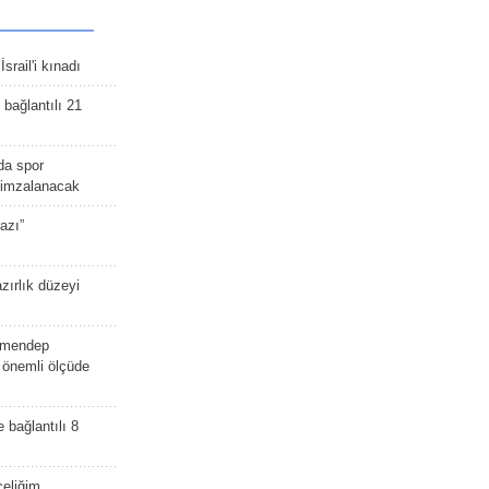
srail'i kınadı
bağlantılı 21
da spor
ü imzalanacak
azı”
zırlık düzeyi
lmendep
i önemli ölçüde
e bağlantılı 8
celiğim