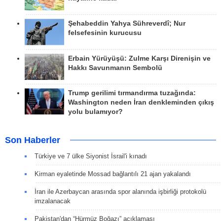
Şehabeddin Yahya Sühreverdî; Nur
felsefesinin kurucusu
Erbain Yürüyüşü: Zulme Karşı Direnişin ve
Hakkı Savunmanın Sembolü
Trump gerilimi tırmandırma tuzağında:
Washington neden İran denkleminden çıkış
yolu bulamıyor?
Son Haberler
Türkiye ve 7 ülke Siyonist İsrail'i kınadı
Kirman eyaletinde Mossad bağlantılı 21 ajan yakalandı
İran ile Azerbaycan arasında spor alanında işbirliği protokolü
imzalanacak
Pakistan'dan “Hürmüz Boğazı” açıklaması