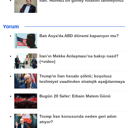
İran: Hürmüz'ün güney rotasını tanımıyoruz
Yorum
Batı Asya'da ABD dönemi kapanıyor mu?
İran’ın Mekke Anlaşması’na bakışı nasıl?
(+video)
Trump'ın İran hesabı çöktü; koşulsuz
teslimiyet vaadinden stratejik aşağılanmaya
Bugün 20 Safer: Erbain Matem Günü
Trump İran konusunda neden geri adım
atıyor?