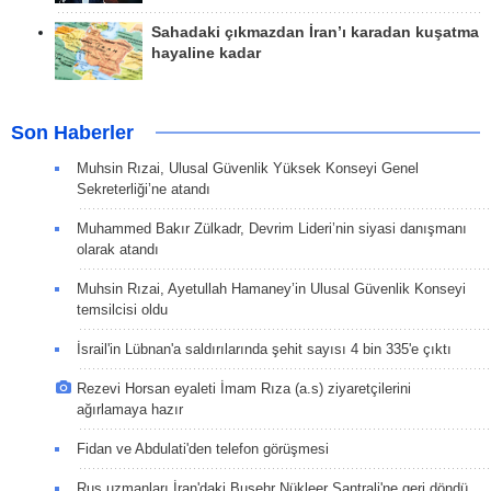
Sahadaki çıkmazdan İran’ı karadan kuşatma
hayaline kadar
Son Haberler
Muhsin Rızai, Ulusal Güvenlik Yüksek Konseyi Genel
Sekreterliği’ne atandı
Muhammed Bakır Zülkadr, Devrim Lideri’nin siyasi danışmanı
olarak atandı
Muhsin Rızai, Ayetullah Hamaney’in Ulusal Güvenlik Konseyi
temsilcisi oldu
İsrail'in Lübnan'a saldırılarında şehit sayısı 4 bin 335'e çıktı
Rezevi Horsan eyaleti İmam Rıza (a.s) ziyaretçilerini
ağırlamaya hazır
Fidan ve Abdulati'den telefon görüşmesi
Rus uzmanları İran'daki Buşehr Nükleer Santrali'ne geri döndü