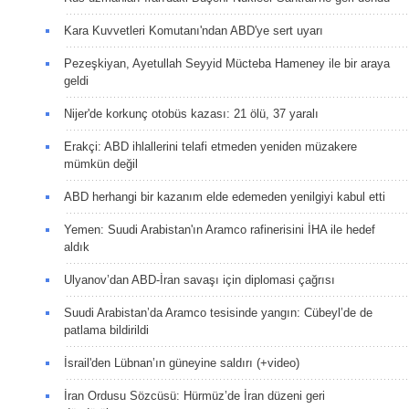
Kara Kuvvetleri Komutanı'ndan ABD'ye sert uyarı
Pezeşkiyan, Ayetullah Seyyid Mücteba Hameney ile bir araya
geldi
Nijer'de korkunç otobüs kazası: 21 ölü, 37 yaralı
Erakçi: ABD ihlallerini telafi etmeden yeniden müzakere
mümkün değil
ABD herhangi bir kazanım elde edemeden yenilgiyi kabul etti
Yemen: Suudi Arabistan'ın Aramco rafinerisini İHA ile hedef
aldık
Ulyanov’dan ABD-İran savaşı için diplomasi çağrısı
Suudi Arabistan’da Aramco tesisinde yangın: Cübeyl’de de
patlama bildirildi
İsrail'den Lübnan’ın güneyine saldırı (+video)
İran Ordusu Sözcüsü: Hürmüz’de İran düzeni geri