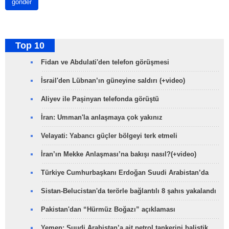
gönder
Top 10
Fidan ve Abdulati'den telefon görüşmesi
İsrail'den Lübnan’ın güneyine saldırı (+video)
Aliyev ile Paşinyan telefonda görüştü
İran: Umman'la anlaşmaya çok yakınız
Velayati: Yabancı güçler bölgeyi terk etmeli
İran’ın Mekke Anlaşması’na bakışı nasıl?(+video)
Türkiye Cumhurbaşkanı Erdoğan Suudi Arabistan’da
Sistan-Belucistan'da terörle bağlantılı 8 şahıs yakalandı
Pakistan'dan “Hürmüz Boğazı” açıklaması
Yemen: Suudi Arabistan’a ait petrol tankerini balistik…