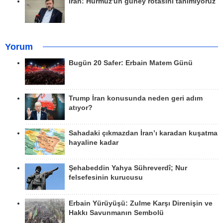
İran: Hürmüz'ün güney rotasını tanımıyoruz
Yorum
Bugün 20 Safer: Erbain Matem Günü
Trump İran konusunda neden geri adım
atıyor?
Sahadaki çıkmazdan İran’ı karadan kuşatma
hayaline kadar
Şehabeddin Yahya Sühreverdî; Nur
felsefesinin kurucusu
Erbain Yürüyüşü: Zulme Karşı Direnişin ve
Hakkı Savunmanın Sembolü