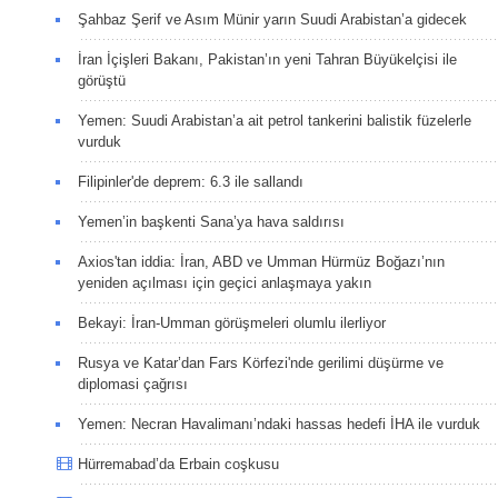
Şahbaz Şerif ve Asım Münir yarın Suudi Arabistan’a gidecek
İran İçişleri Bakanı, Pakistan’ın yeni Tahran Büyükelçisi ile
görüştü
Yemen: Suudi Arabistan’a ait petrol tankerini balistik füzelerle
vurduk
Filipinler'de deprem: 6.3 ile sallandı
Yemen’in başkenti Sana’ya hava saldırısı
Axios'tan iddia: İran, ABD ve Umman Hürmüz Boğazı’nın
yeniden açılması için geçici anlaşmaya yakın
Bekayi: İran-Umman görüşmeleri olumlu ilerliyor
Rusya ve Katar’dan Fars Körfezi'nde gerilimi düşürme ve
diplomasi çağrısı
Yemen: Necran Havalimanı’ndaki hassas hedefi İHA ile vurduk
Hürremabad’da Erbain coşkusu