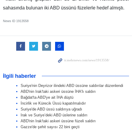
sahasında bulunan iki ABD üssünü füzelerle hedef almıştı.
News ID
1913558
İlgili haberler
Suriye'nin Deyrizor ilindeki ABD üssüne saldırılar düzenlendi
ABD'nin Irak'taki askeri üssüne İHA'lı saldırı
Bağdat'ta ABD'ye ait İHA düştü
İncirlik ve Kürecik Üssü kapatılmalıdır
Suriye'de ABD üssü saldırıya uğradı
Irak ve Suriye’deki ABD üslerine saldırı
ABD'nin Irak'taki askeri üssüne füzeli saldırı
Gazze'de şehit sayısı 22 bini geçti