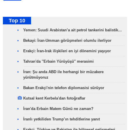
Top 10
Yemen: Suudi Arabistan’a ait petrol tankerini balistik…
Bekayi: İran-Umman görüşmeleri olumlu ilerliyor
Erakçi: İran-Irak ilişkileri en iyi dönemini yaşıyor
Tahran'da ''Erbain Yürüyüşü'' merasimi
İran: Şu anda ABD ile herhangi bir müzakere
yürütmüyoruz
Bakan Erakçi'nin telefon diplomasisi sürüyor
Kutsal kent Kerbela'dan fotoğraflar
İran'da Erbain Matem Günü ne zaman?
İranlı yetkiliden Trump’ın tehditlerine yanıt
Erakçi, Türkiye ve Pakistan ile bölgesel gelişmeleri…