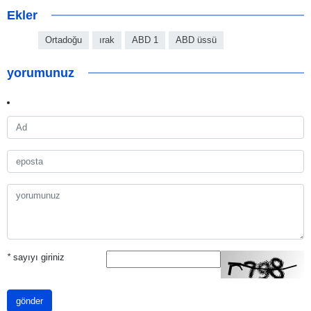
Ekler
Ortadoğu
ırak
ABD 1
ABD üssü
yorumunuz
*
sayıyı giriniz
gönder