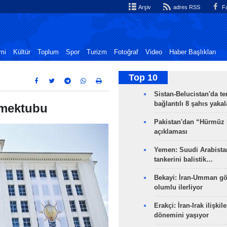
Arşiv
adres RSS
Fa
mi
Kültür
Toplum
Spor
Turizm
Fotoğraf
Video
Haber Başlıkları
Top 10
Sistan-Belucistan'da te
bağlantılı 8 şahıs yaka
e mektubu
Pakistan'dan “Hürmüz
açıklaması
Yemen: Suudi Arabistan
tankerini balistik…
Bekayi: İran-Umman gö
olumlu ilerliyor
Erakçi: İran-Irak ilişkile
dönemini yaşıyor