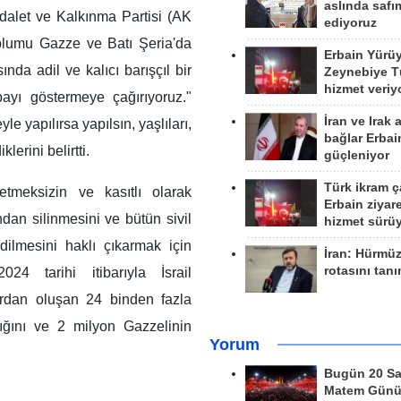
aslında safım
dalet ve Kalkınma Partisi (AK
ediyoruz
toplumu Gazze ve Batı Şeria'da
Erbain Yürü
nda adil ve kalıcı barışçıl bir
Zeynebiye Tü
hizmet veriy
yı göstermeye çağırıyoruz."
İran ve Irak 
e yapılırsa yapılsın, yaşlıları,
bağlar Erbai
lerini belirtti.
güçleniyor
Türk ikram ç
zetmeksizin ve kasıtlı olarak
Erbain ziyare
ndan silinmesini ve bütün sivil
hizmet sürü
ilmesini haklı çıkarmak için
İran: Hürmü
rotasını tan
24 tarihi itibarıyla İsrail
rdan oluşan 24 binden fazla
ığını ve 2 milyon Gazzelinin
Yorum
Bugün 20 Sa
Matem Gün