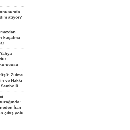
konusunda
dım atıyor?
kmazdan
an kuşatma
ar
 Yahya
Nur
 kurucusu
yüşü: Zulme
şin ve Hakkı
 Sembolü
mi
 tuzağında:
neden İran
n çıkış yolu