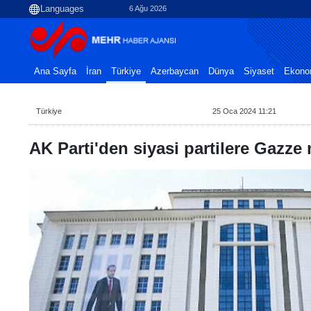
6 Ağu 2026
Ana Sayfa
İran
Türkiye
Azerbaycan
Dünya
Siyaset
Ekono
Türkiye
25 Oca 2024 11:21
AK Parti'den siyasi partilere Gazz