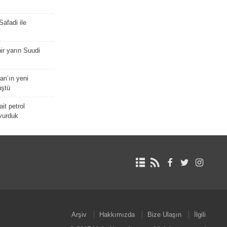
afadi ile
r yarın Suudi
tan’ın yeni
üştü
it petrol
 vurduk
Arşiv
Hakkımızda
Bize Ulaşın
İlgili