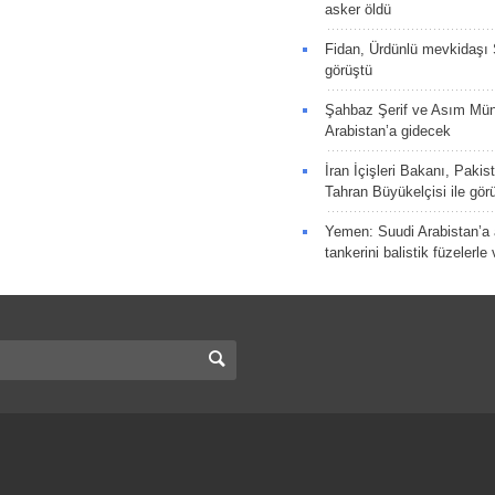
asker öldü
Fidan, Ürdünlü mevkidaşı S
görüştü
Şahbaz Şerif ve Asım Müni
Arabistan’a gidecek
İran İçişleri Bakanı, Pakis
Tahran Büyükelçisi ile gör
Yemen: Suudi Arabistan’a a
tankerini balistik füzelerle