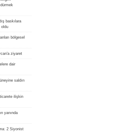
öldürmek
dış baskılara
 oldu
kanları bölgesel
ycan'a ziyaret
lere dair
güneyine saldırı
icarete ilişkin
nın yanında
ma: 2 Siyonist