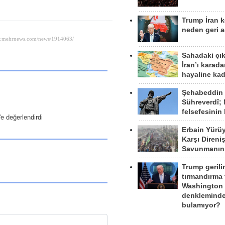
Trump İran 
neden geri a
Sahadaki çı
İran’ı karad
hayaline kad
Şehabeddin
Sühreverdî; 
felsefesinin
'e değerlendirdi
Erbain Yürü
Karşı Direni
Savunmanın
Trump gerili
tırmandırma
Washington 
denkleminde
bulamıyor?