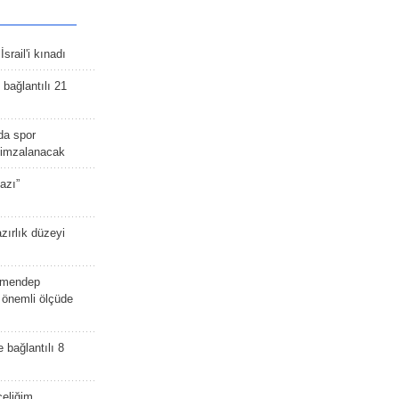
srail'i kınadı
bağlantılı 21
da spor
ü imzalanacak
azı”
zırlık düzeyi
lmendep
i önemli ölçüde
e bağlantılı 8
celiğim