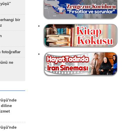
yüşü''
herhangi bir
z
n
 fotoğraflar
Günü ne
yüşü'nde
 diline
izmet
yüşü'nde