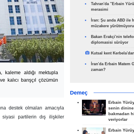
Tahran'da ''Erbain Yürü
merasimi
İran: Şu anda ABD ile 
müzakere yürütmüyoru
Bakan Erakçi'nin telefo
diplomasisi sürüyor
Kutsal kent Kerbela'dan
İran'da Erbain Matem 
zaman?
, kaleme aldığı mektupla
l ve kalıcı barışçıl çözümün
Demeç
Erbain Yürü
ına destek olmaları amacıyla
senin dinine
bakmadan h
yasi partilerin dış ilişkiler
veriyorlar
Erbain Yürü