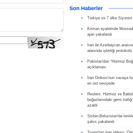
Son Haberler
Türkiye ve 7 ülke Siyonist İ
Kirman eyaletinde Mossad 
ajan yakalandı
İran ile Azerbaycan arasın
alanında işbirliği protokol
Pakistan'dan “Hürmüz Boğ
açıklaması
İran Ordusu’nun savaşa ha
en üst seviyede
Reuters: Hürmüz ve Babü
boğazlarındaki gemi trafiğ
azaldı
Sistan-Belucistan'da terörl
şahıs yakalandı
Trump'tan İran iddiası: Ön