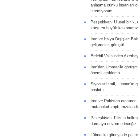
anlaşma çünkü insanları 
istemiyorum
Pezşekiyan: Ulusal birlik, 
karşı en büyük kalkanımız
İran ve İtalya Dışişleri Ba
gelişmeleri görüştü
Erdebil Valisi'nden Azerba
İran'dan Umman'la görüşme
önemli açıklama
Siyonist İsrail, Lübnan'ın 
başlattı
İran ve Pakistan arasında t
mutabakat zaptı imzalandı
Pezeşkiyan: Filistin halkı
durmaya devam edeceğiz
Lübnan'ın güneyinde patla