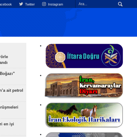
cebook
Twitter
Instagram
rörle
landı
 Boğazı”
’a ait petrol
rüşmeleri
ri en iyi