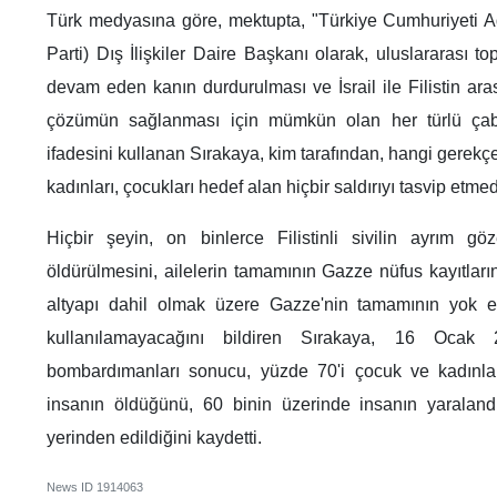
Türk medyasına göre, mektupta, "Türkiye Cumhuriyeti A
Parti) Dış İlişkiler Daire Başkanı olarak, uluslararası 
devam eden kanın durdurulması ve İsrail ile Filistin arası
çözümün sağlanması için mümkün olan her türlü çaba
ifadesini kullanan Sırakaya, kim tarafından, hangi gerekçeyl
kadınları, çocukları hedef alan hiçbir saldırıyı tasvip etmedik
Hiçbir şeyin, on binlerce Filistinli sivilin ayrım gö
öldürülmesini, ailelerin tamamının Gazze nüfus kayıtları
altyapı dahil olmak üzere Gazze'nin tamamının yok ed
kullanılamayacağını bildiren Sırakaya, 16 Ocak 20
bombardımanları sonucu, yüzde 70'i çocuk ve kadınla
insanın öldüğünü, 60 binin üzerinde insanın yaraland
yerinden edildiğini kaydetti.
News ID
1914063