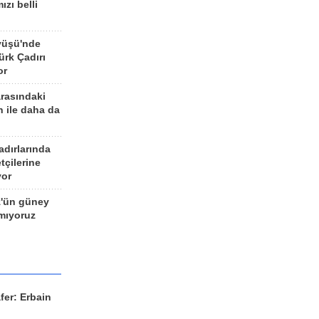
ızı belli
yüşü'nde
rk Çadırı
or
arasındaki
n ile daha da
adırlarında
tçilerine
yor
z'ün güney
ımıyoruz
fer: Erbain
ü