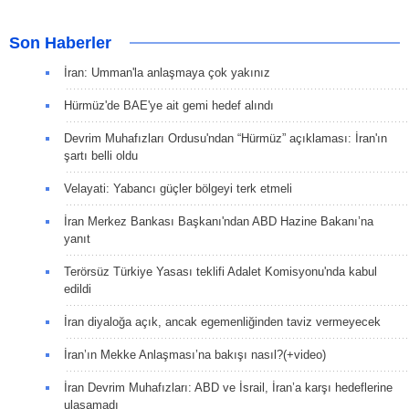
Son Haberler
İran: Umman'la anlaşmaya çok yakınız
Hürmüz'de BAE'ye ait gemi hedef alındı
Devrim Muhafızları Ordusu'ndan “Hürmüz” açıklaması: İran'ın
şartı belli oldu
Velayati: Yabancı güçler bölgeyi terk etmeli
İran Merkez Bankası Başkanı'ndan ABD Hazine Bakanı’na
yanıt
Terörsüz Türkiye Yasası teklifi Adalet Komisyonu'nda kabul
edildi
İran diyaloğa açık, ancak egemenliğinden taviz vermeyecek
İran’ın Mekke Anlaşması’na bakışı nasıl?(+video)
İran Devrim Muhafızları: ABD ve İsrail, İran’a karşı hedeflerine
ulaşamadı