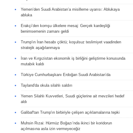
Yemen’den Suudi Arabistan’a misilleme uyarısı: Ablukaya
abluka
Erakçi’den komşu ülkelere mesaj: Gerçek kardeşliği
benimsemenin zamanı geldi
Trump'ın İran hesabı çöktü; koşulsuz teslimiyet vaadinden
stratejik aşağılanmaya
İran ve Kırgızistan ekonomik iş birliğini geliştirme konusunda
mutabık kaldı
Türkiye Cumhurbaşkanı Erdoğan Suudi Arabistan’da
Tayland'da okula silahlı saldırı
Yemen Silahlı Kuvvetleri, Suudi güçlerine ait mevzileri hedef
aldı
Galibaf'tan Trump'ın birbiriyle çelişen açıklamalarına tepki
Muhsin Rızai: Hürmüz Boğazı’nda ikinci bir koridorun
açılmasına asla izin vermeyeceğiz