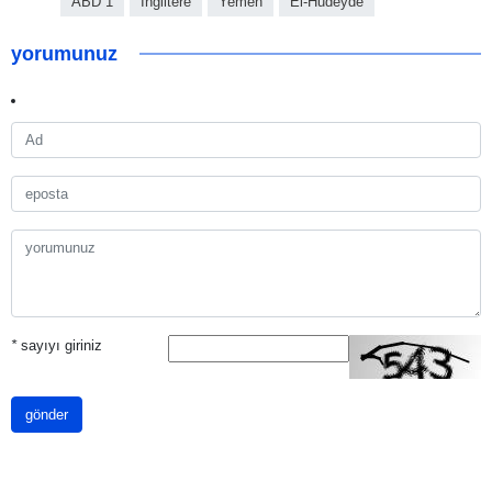
ABD 1
İngiltere
Yemen
El-Hudeyde
yorumunuz
*
sayıyı giriniz
gönder