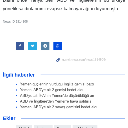
Daha önce Yahya Seri, ABD ve İngiltere’nin bu ülkeye
yönelik saldırılarının cevapsız kalmayacağını duyurmuştu.
News ID
1914908
İlgili haberler
Yemen güçlerinin vurduğu İngiliz gemisi battı
Yemen, ABD'ye ait 2 gemiyi hedef aldı
ABD'ye ait İHA'nın Yemen'de düşürüldüğü an
ABD ve İngiltere'den Yemen'e hava saldırısı
Yemen, ABD'ye ait 2 savaş gemisini hedef aldı
Ekler