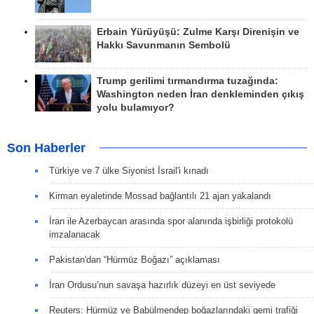
Erbain Yürüyüşü: Zulme Karşı Direnişin ve
Hakkı Savunmanın Sembolü
Trump gerilimi tırmandırma tuzağında:
Washington neden İran denkleminden çıkış
yolu bulamıyor?
Son Haberler
Türkiye ve 7 ülke Siyonist İsrail'i kınadı
Kirman eyaletinde Mossad bağlantılı 21 ajan yakalandı
İran ile Azerbaycan arasında spor alanında işbirliği protokolü
imzalanacak
Pakistan'dan “Hürmüz Boğazı” açıklaması
İran Ordusu’nun savaşa hazırlık düzeyi en üst seviyede
Reuters: Hürmüz ve Babülmendep boğazlarındaki gemi trafiği