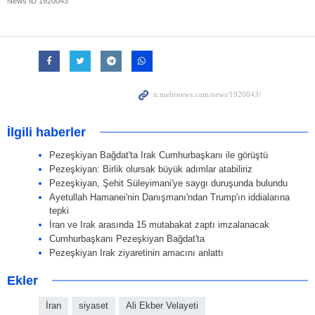
News ID
1920043
İlgili haberler
Pezeşkiyan Bağdat'ta Irak Cumhurbaşkanı ile görüştü
Pezeşkiyan: Birlik olursak büyük adımlar atabiliriz
Pezeşkiyan, Şehit Süleyimani'ye saygı duruşunda bulundu
Ayetullah Hamanei'nin Danışmanı'ndan Trump'ın iddialarına
tepki
İran ve Irak arasında 15 mutabakat zaptı imzalanacak
Cumhurbaşkanı Pezeşkiyan Bağdat'ta
Pezeşkiyan Irak ziyaretinin amacını anlattı
Ekler
İran
siyaset
Ali Ekber Velayeti