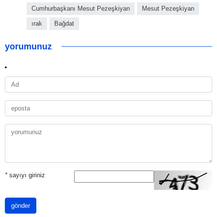
Cumhurbaşkanı Mesut Pezeşkiyan
Mesut Pezeşkiyan
ırak
Bağdat
yorumunuz
*
sayıyı giriniz
gönder