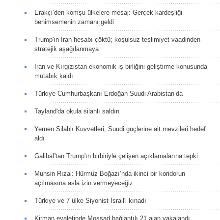
Erakçi’den komşu ülkelere mesaj: Gerçek kardeşliği
benimsemenin zamanı geldi
Trump'ın İran hesabı çöktü; koşulsuz teslimiyet vaadinden
stratejik aşağılanmaya
İran ve Kırgızistan ekonomik iş birliğini geliştirme konusunda
mutabık kaldı
Türkiye Cumhurbaşkanı Erdoğan Suudi Arabistan’da
Tayland'da okula silahlı saldırı
Yemen Silahlı Kuvvetleri, Suudi güçlerine ait mevzileri hedef
aldı
Galibaf'tan Trump'ın birbiriyle çelişen açıklamalarına tepki
Muhsin Rızai: Hürmüz Boğazı’nda ikinci bir koridorun
açılmasına asla izin vermeyeceğiz
Türkiye ve 7 ülke Siyonist İsrail'i kınadı
Kirman eyaletinde Mossad bağlantılı 21 ajan yakalandı