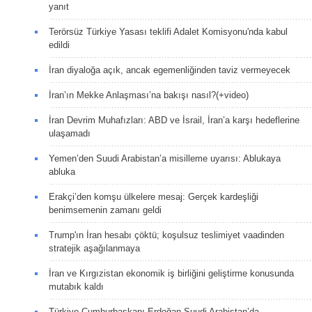
yanıt
Terörsüz Türkiye Yasası teklifi Adalet Komisyonu'nda kabul
edildi
İran diyaloğa açık, ancak egemenliğinden taviz vermeyecek
İran’ın Mekke Anlaşması’na bakışı nasıl?(+video)
İran Devrim Muhafızları: ABD ve İsrail, İran’a karşı hedeflerine
ulaşamadı
Yemen’den Suudi Arabistan’a misilleme uyarısı: Ablukaya
abluka
Erakçi’den komşu ülkelere mesaj: Gerçek kardeşliği
benimsemenin zamanı geldi
Trump'ın İran hesabı çöktü; koşulsuz teslimiyet vaadinden
stratejik aşağılanmaya
İran ve Kırgızistan ekonomik iş birliğini geliştirme konusunda
mutabık kaldı
Türkiye Cumhurbaşkanı Erdoğan Suudi Arabistan’da