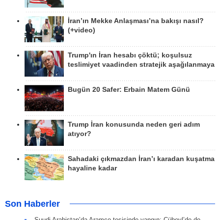
İran’ın Mekke Anlaşması’na bakışı nasıl?
(+video)
Trump'ın İran hesabı çöktü; koşulsuz
teslimiyet vaadinden stratejik aşağılanmaya
Bugün 20 Safer: Erbain Matem Günü
Trump İran konusunda neden geri adım
atıyor?
Sahadaki çıkmazdan İran’ı karadan kuşatma
hayaline kadar
Son Haberler
Suudi Arabistan’da Aramco tesisinde yangın: Cübeyl’de de