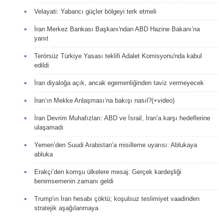
Velayati: Yabancı güçler bölgeyi terk etmeli
İran Merkez Bankası Başkanı'ndan ABD Hazine Bakanı’na
yanıt
Terörsüz Türkiye Yasası teklifi Adalet Komisyonu'nda kabul
edildi
İran diyaloğa açık, ancak egemenliğinden taviz vermeyecek
İran’ın Mekke Anlaşması’na bakışı nasıl?(+video)
İran Devrim Muhafızları: ABD ve İsrail, İran’a karşı hedeflerine
ulaşamadı
Yemen’den Suudi Arabistan’a misilleme uyarısı: Ablukaya
abluka
Erakçi’den komşu ülkelere mesaj: Gerçek kardeşliği
benimsemenin zamanı geldi
Trump'ın İran hesabı çöktü; koşulsuz teslimiyet vaadinden
stratejik aşağılanmaya