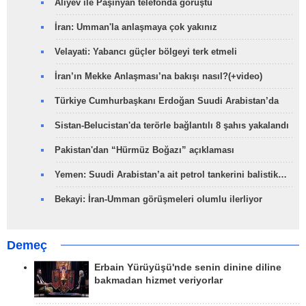
Aliyev ile Paşinyan telefonda görüştü
İran: Umman'la anlaşmaya çok yakınız
Velayati: Yabancı güçler bölgeyi terk etmeli
İran’ın Mekke Anlaşması’na bakışı nasıl?(+video)
Türkiye Cumhurbaşkanı Erdoğan Suudi Arabistan’da
Sistan-Belucistan'da terörle bağlantılı 8 şahıs yakalandı
Pakistan'dan “Hürmüz Boğazı” açıklaması
Yemen: Suudi Arabistan’a ait petrol tankerini balistik…
Bekayi: İran-Umman görüşmeleri olumlu ilerliyor
Demeç
Erbain Yürüyüşü'nde senin dinine diline
bakmadan hizmet veriyorlar