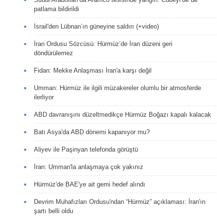
patlama bildirildi
İsrail'den Lübnan’ın güneyine saldırı (+video)
İran Ordusu Sözcüsü: Hürmüz’de İran düzeni geri
döndürülemez
Fidan: Mekke Anlaşması İran'a karşı değil
Umman: Hürmüz ile ilgili müzakereler olumlu bir atmosferde
ilerliyor
ABD davranışını düzeltmedikçe Hürmüz Boğazı kapalı kalacak
Batı Asya'da ABD dönemi kapanıyor mu?
Aliyev ile Paşinyan telefonda görüştü
İran: Umman'la anlaşmaya çok yakınız
Hürmüz'de BAE'ye ait gemi hedef alındı
Devrim Muhafızları Ordusu'ndan “Hürmüz” açıklaması: İran'ın
şartı belli oldu