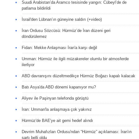
Suudi Arabistan’da Aramco tesisinde yangın: Cübeyl’de de
patlama bildirildi
İsrail'den Lübnan’ın güneyine saldırı (+video)
İran Ordusu Sözcüsü: Hürmüz’de İran düzeni geri
döndürülemez
Fidan: Mekke Anlaşması İran'a karşı değil
Umman: Hürmüz ile ilgili müzakereler olumlu bir atmosferde
ilerliyor
ABD davranışını düzeltmedikçe Hürmüz Boğazı kapalı kalacak
Batı Asya'da ABD dönemi kapanıyor mu?
Aliyev ile Paşinyan telefonda görüştü
İran: Umman'la anlaşmaya çok yakınız
Hürmüz'de BAE'ye ait gemi hedef alındı
Devrim Muhafızları Ordusu'ndan “Hürmüz” açıklaması: İran'ın
şartı belli oldu