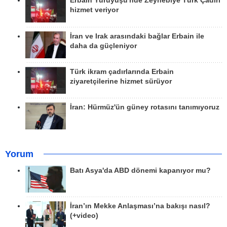
Erbain Yürüyüşü'nde Zeynebiye Türk Çadırı
hizmet veriyor
İran ve Irak arasındaki bağlar Erbain ile
daha da güçleniyor
Türk ikram çadırlarında Erbain
ziyaretçilerine hizmet sürüyor
İran: Hürmüz'ün güney rotasını tanımıyoruz
Yorum
Batı Asya'da ABD dönemi kapanıyor mu?
İran’ın Mekke Anlaşması’na bakışı nasıl?
(+video)