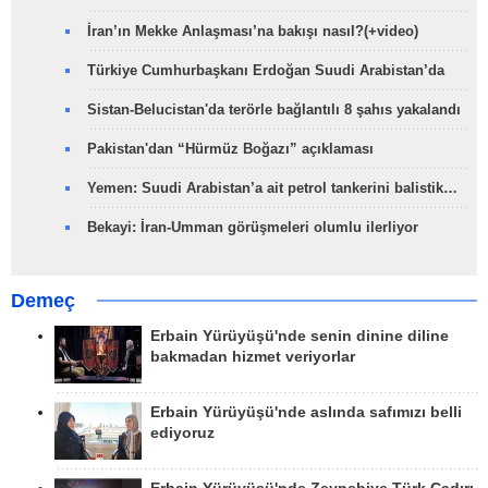
İran’ın Mekke Anlaşması’na bakışı nasıl?(+video)
Türkiye Cumhurbaşkanı Erdoğan Suudi Arabistan’da
Sistan-Belucistan'da terörle bağlantılı 8 şahıs yakalandı
Pakistan'dan “Hürmüz Boğazı” açıklaması
Yemen: Suudi Arabistan’a ait petrol tankerini balistik…
Bekayi: İran-Umman görüşmeleri olumlu ilerliyor
Demeç
Erbain Yürüyüşü'nde senin dinine diline
bakmadan hizmet veriyorlar
Erbain Yürüyüşü'nde aslında safımızı belli
ediyoruz